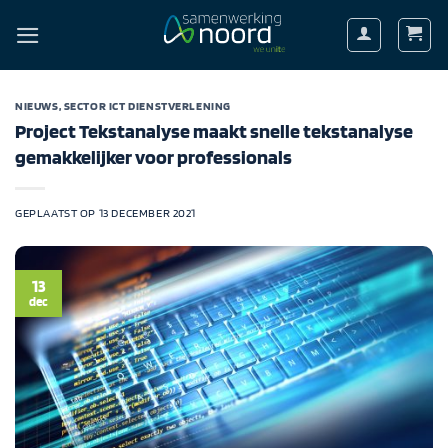
Ga
naar
inhoud
NIEUWS
,
SECTOR ICT DIENSTVERLENING
Project Tekstanalyse maakt snelle tekstanalyse
gemakkelijker voor professionals
GEPLAATST OP
13 DECEMBER 2021
13
dec