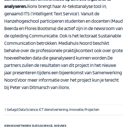
analyseren.
ilionx brengt haar AI-tekstanalyse tool in,
genaamd ITS (‘Intelligent Text Service’). Vanuit de
Hanzehogeschool participeren studenten en docenten (Maud
Beerda en Flores Bootsma) die actief zijn in de newsroom van
de opleiding Communicatie. Ook is het lectoraat Sustainable
Communication betrokken. Mediahuis Noord beschikt
behalve over de professionele praktijkcontext ook over grote
hoeveelheden data die geanalyseerd kunnen worden.De
partners zullen de resultaten van dit project in het nieuwe
jaar presenteren tijdens een bijeenkomst van Samenwerking
Noord.Voor meer informatie over het project kun je terecht
bij
Peter van Ditmarsch
van ilionx.
|
Getagd
Data Science
,
ICT dienstverlening
,
Innovatie
,
Projecten
KENNISNETWERK DATASCIENCE
,
NIEUWS