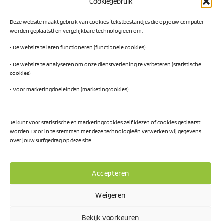
Cookiegebruik
AI Hub Noord Nederland
Deze website maakt gebruik van cookies (tekstbestandjes die op jouw computer
CLIC-IT
worden geplaatst) en vergelijkbare technologieën om:
• De website te laten functioneren (functionele cookies)
Niemeyer Campus
• De website te analyseren om onze dienstverlening te verbeteren (statistische
cookies)
• Voor marketingdoeleinden (marketingcookies).
Privacy Policy
Je kunt voor statistische en marketingcookies zelf kiezen of cookies geplaatst
worden. Door in te stemmen met deze technologieën verwerken wij gegevens
Visa
PayPal
MasterCard
IDeal
over jouw surfgedrag op deze site.
Accepteren
Weigeren
Bekijk voorkeuren