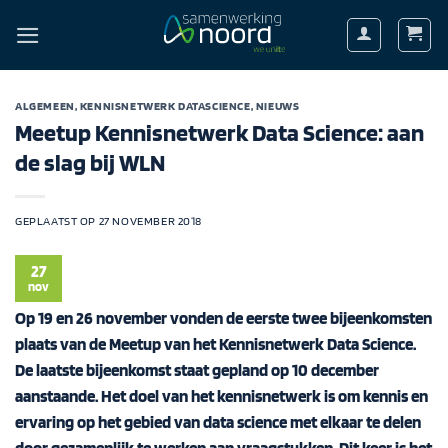
Ga
naar
inhoud
ALGEMEEN
,
KENNISNETWERK DATASCIENCE
,
NIEUWS
Meetup Kennisnetwerk Data Science: aan
de slag bij WLN
GEPLAATST OP
27 NOVEMBER 2018
27
nov
Op 19 en 26 november vonden de eerste twee bijeenkomsten
plaats van de Meetup van het Kennisnetwerk Data Science.
De laatste bijeenkomst staat gepland op 10 december
aanstaande. Het doel van het kennisnetwerk is om kennis en
ervaring op het gebied van data science met elkaar te delen
door gezamenlijk te werken aan vraagstukken. Dit keer is het