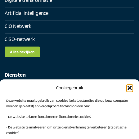
Artificial Intelligence
CIO Netwerk
CISO-netwerk
Alles bekijken
Diensten
Cookiegebruik
Digital Readiness Scan
Deze website maakt gebruik van cookies (tekstbestandjes die op jouw computer
AI Readiness Scan
worden geplaatst) en vergelijkbare technologieën om:
Traineeship SN Data & AI
• De website te laten functioneren (functionele cookies)
• De website te analyseren om onze dienstverlening te verbeteren (statistische
cookies)
Projecten