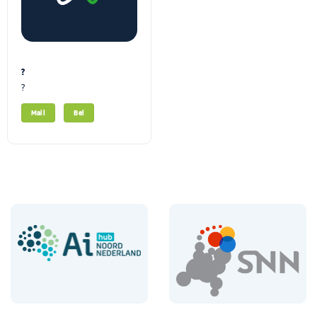
?
?
Mail
Bel