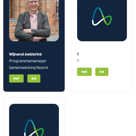
Wijnand Aalderink
?
Programmamanager
?
Samenwerking Noord
Mail
Bel
Mail
Bel