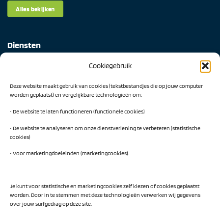
Alles bekijken
Diensten
Cookiegebruik
Digital Readiness Scan
Deze website maakt gebruik van cookies (tekstbestandjes die op jouw computer
AI Readiness Scan
worden geplaatst) en vergelijkbare technologieën om:
Traineeship SN Data & AI
• De website te laten functioneren (functionele cookies)
• De website te analyseren om onze dienstverlening te verbeteren (statistische
cookies)
Projecten
• Voor marketingdoeleinden (marketingcookies).
AI Hub Noord Nederland
CLIC-IT
Je kunt voor statistische en marketingcookies zelf kiezen of cookies geplaatst
worden. Door in te stemmen met deze technologieën verwerken wij gegevens
Niemeyer Campus
over jouw surfgedrag op deze site.