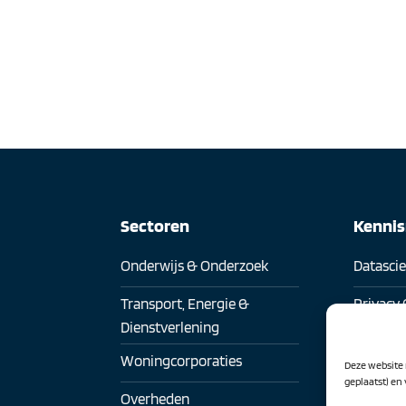
Sectoren
Kenni
Onderwijs & Onderzoek
Datasci
Transport, Energie &
Privacy 
Dienstverlening
Digitaa
Woningcorporaties
Deze website 
Digitale
geplaatst) en
Overheden