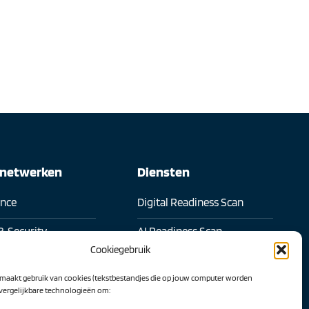
snetwerken
Diensten
ence
Digital Readiness Scan
& Security
AI Readiness Scan
Cookiegebruik
l samenwerken
Traineeship SN Data & AI
maakt gebruik van cookies (tekstbestandjes die op jouw computer worden
 transformatie
 vergelijkbare technologieën om:
Projecten