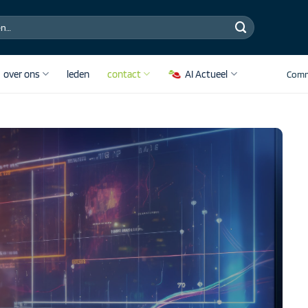
over ons
leden
contact
AI Actueel
Comm