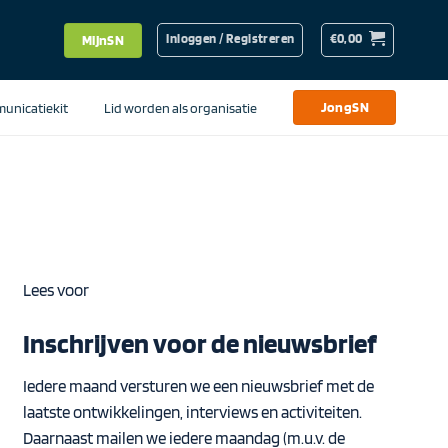
Inloggen / Registreren
€
0,00
MijnSN
unicatiekit
Lid worden als organisatie
JongSN
Lees voor
Inschrijven voor de nieuwsbrief
Iedere maand versturen we een nieuwsbrief met de
laatste ontwikkelingen, interviews en activiteiten.
Daarnaast mailen we iedere maandag (m.u.v. de