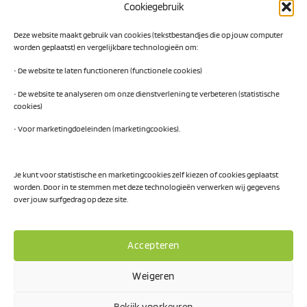
Cookiegebruik
Digital Readiness Scan
Deze website maakt gebruik van cookies (tekstbestandjes die op jouw computer
AI Readiness Scan
worden geplaatst) en vergelijkbare technologieën om:
Traineeship SN Data & AI
• De website te laten functioneren (functionele cookies)
• De website te analyseren om onze dienstverlening te verbeteren (statistische
cookies)
Projecten
• Voor marketingdoeleinden (marketingcookies).
AI Hub Noord Nederland
CLIC-IT
Je kunt voor statistische en marketingcookies zelf kiezen of cookies geplaatst
worden. Door in te stemmen met deze technologieën verwerken wij gegevens
Niemeyer Campus
over jouw surfgedrag op deze site.
Accepteren
Weigeren
Privacy Policy