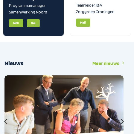
Teamleider I&A
Programmamanager
Zorggroep Groningen
Samenwerking Noord
Mail
Mail
Bel
Nieuws
Meer nieuws