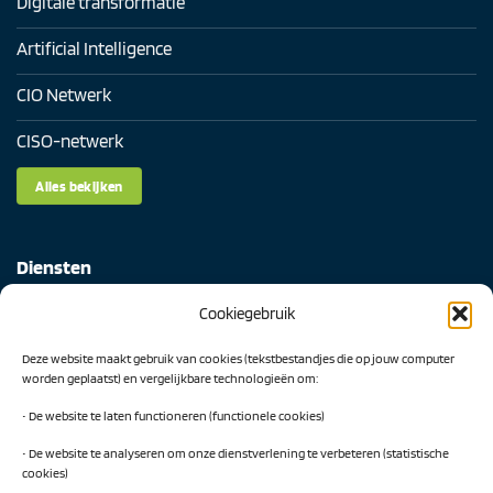
Digitale transformatie
Artificial Intelligence
CIO Netwerk
CISO-netwerk
Alles bekijken
Diensten
Cookiegebruik
Digital Readiness Scan
Deze website maakt gebruik van cookies (tekstbestandjes die op jouw computer
AI Readiness Scan
worden geplaatst) en vergelijkbare technologieën om:
Traineeship SN Data & AI
• De website te laten functioneren (functionele cookies)
• De website te analyseren om onze dienstverlening te verbeteren (statistische
cookies)
Projecten