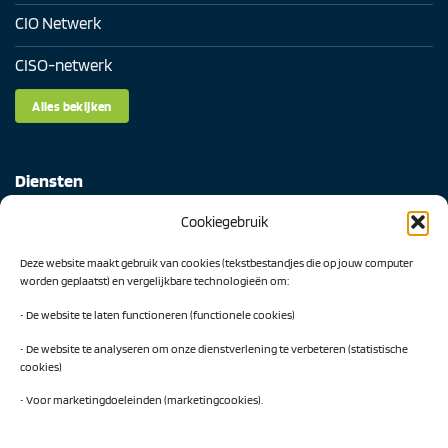
CIO Netwerk
CISO-netwerk
Alles bekijken
Diensten
Cookiegebruik
Digital Readiness Scan
Deze website maakt gebruik van cookies (tekstbestandjes die op jouw computer
AI Readiness Scan
worden geplaatst) en vergelijkbare technologieën om:
Traineeship SN Data & AI
• De website te laten functioneren (functionele cookies)
• De website te analyseren om onze dienstverlening te verbeteren (statistische
cookies)
Projecten
• Voor marketingdoeleinden (marketingcookies).
AI Hub Noord Nederland