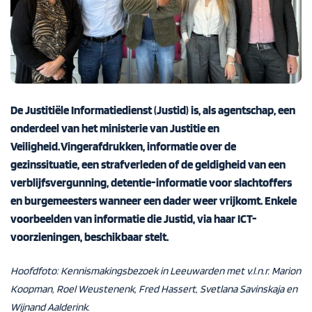
De Justitiële Informatiedienst (Justid) is, als agentschap, een
onderdeel van het ministerie van Justitie en
Veiligheid. Vingerafdrukken, informatie over de
gezinssituatie, een strafverleden of de geldigheid van een
verblijfsvergunning, detentie-informatie voor slachtoffers
en burgemeesters wanneer een dader weer vrijkomt. Enkele
voorbeelden van informatie die Justid, via haar ICT-
voorzieningen, beschikbaar stelt.
Hoofdfoto: Kennismakingsbezoek in Leeuwarden met v.l.n.r.
Mar
i
on
Koopman, Roel
Weuste
nenk
, Fred
Hassert
, Svetlana
Savinskaja
en
Wijnand Aalderink.