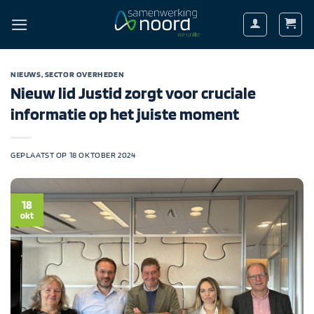
Ga
naar
inhoud
NIEUWS
,
SECTOR OVERHEDEN
Nieuw lid Justid zorgt voor cruciale
informatie op het juiste moment
GEPLAATST OP
18 OKTOBER 2024
18
okt