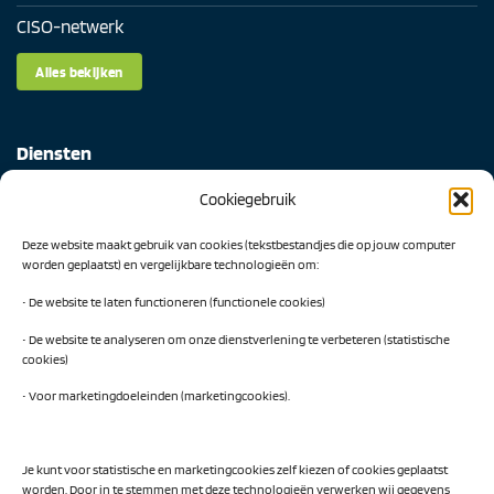
CISO-netwerk
Alles bekijken
Diensten
Cookiegebruik
Digital Readiness Scan
Deze website maakt gebruik van cookies (tekstbestandjes die op jouw computer
AI Readiness Scan
worden geplaatst) en vergelijkbare technologieën om:
Traineeship SN Data & AI
• De website te laten functioneren (functionele cookies)
• De website te analyseren om onze dienstverlening te verbeteren (statistische
cookies)
Projecten
• Voor marketingdoeleinden (marketingcookies).
AI Hub Noord Nederland
CLIC-IT
Je kunt voor statistische en marketingcookies zelf kiezen of cookies geplaatst
worden. Door in te stemmen met deze technologieën verwerken wij gegevens