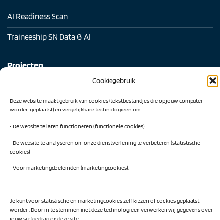
AI Readiness Scan
Traineeship SN Data & AI
Projecten
Cookiegebruik
AI Hub Noord Nederland
Deze website maakt gebruik van cookies (tekstbestandjes die op jouw computer
CLIC-IT
worden geplaatst) en vergelijkbare technologieën om:
Niemeyer Campus
• De website te laten functioneren (functionele cookies)
• De website te analyseren om onze dienstverlening te verbeteren (statistische
cookies)
• Voor marketingdoeleinden (marketingcookies).
Privacy Policy
Je kunt voor statistische en marketingcookies zelf kiezen of cookies geplaatst
worden. Door in te stemmen met deze technologieën verwerken wij gegevens over
Visa
PayPal
MasterCard
IDeal
jouw surfgedrag op deze site.