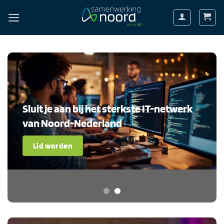
Ga
naar
inhoud
Sluit je aan bij het sterkste IT-netwerk
van Noord-Nederland
Lid worden