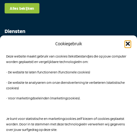
Alles bekijken
Diensten
Cookiegebruik
Digital Readiness Scan
Deze website maakt gebruik van cookies (tekstbestandjes die op jouw computer
AI Readiness Scan
worden geplaatst) en vergelijkbare technologieën om:
Traineeship SN Data & AI
• De website te laten functioneren (functionele cookies)
• De website te analyseren om onze dienstverlening te verbeteren (statistische
cookies)
Projecten
• Voor marketingdoeleinden (marketingcookies).
AI Hub Noord Nederland
CLIC-IT
Je kunt voor statistische en marketingcookies zelf kiezen of cookies geplaatst
worden. Door in te stemmen met deze technologieën verwerken wij gegevens
Niemeyer Campus
over jouw surfgedrag op deze site.