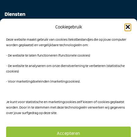
Diensten
Cookiegebruik
Digital Readiness Scan
Deze website maakt gebruik van cookies (tekstbestandjes die op jouw computer
AI Readiness Scan
worden geplaatst) en vergelijkbare technologieën om:
Traineeship SN Data & AI
• De website te laten functioneren (functionele cookies)
• De website te analyseren om onze dienstverlening te verbeteren (statistische
cookies)
Projecten
• Voor marketingdoeleinden (marketingcookies).
AI Hub Noord Nederland
CLIC-IT
Je kunt voor statistische en marketingcookies zelf kiezen of cookies geplaatst
worden. Door in te stemmen met deze technologieën verwerken wij gegevens
Niemeyer Campus
over jouw surfgedrag op deze site.
Accepteren