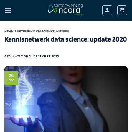
Ga
naar
inhoud
KENNISNETWERK DATASCIENCE
,
NIEUWS
Kennisnetwerk data science: update 2020
GEPLAATST OP
24 DECEMBER 2020
24
dec