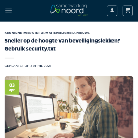
Ga
naar
inhoud
KENNISNETWERK INFORMATIEVEILIGHEID
,
NIEUWS
Sneller op de hoogte van beveiligingslekken?
Gebruik security.txt
GEPLAATST OP
3 APRIL 2023
03
apr