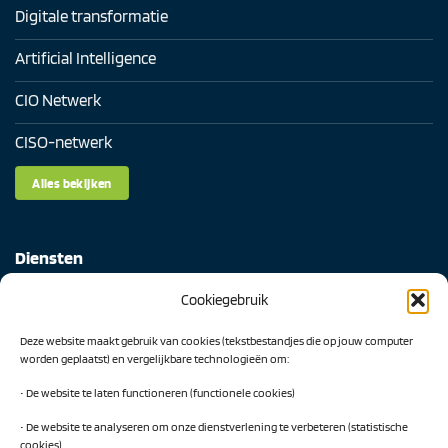
Digitale transformatie
Artificial Intelligence
CIO Netwerk
CISO-netwerk
Alles bekijken
Diensten
Cookiegebruik
Digital Readiness Scan
Deze website maakt gebruik van cookies (tekstbestandjes die op jouw computer
AI Readiness Scan
worden geplaatst) en vergelijkbare technologieën om:
Traineeship SN Data & AI
• De website te laten functioneren (functionele cookies)
• De website te analyseren om onze dienstverlening te verbeteren (statistische
cookies)