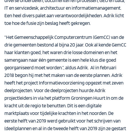
diverse onderdelen; documenten en processen, GEO en data,
IT en servicedesk, architectuur en informatiemanagement.
Een heel divers palet aan verantwoordelijkheden. Adrik licht
toe hoe de fusie zijn beslag heeft gekregen.
“Het Gemeenschappelijk Computercentrum (GemCC) van de
drie gemeenten bestond al bijna 20 jaar. Ook al kende GemCC
haar klanten goed, het waren drie losse domeinen en het
samengaan naar één gemeente is een hele klus die goed
georganiseerd moet worden.”, aldus Adrik. Al in februari
2018 begon hij met het maken van de eerste plannen. Adrik
heeft het project Informatievoorziening opgezet met zeven
deelprojecten. Voor de deelprojecten huurde Adrik
projectleiders in via het platform Groningen Huurt In om de
kracht uit de regio te benutten. Dit is een digitale
marktplaats voor tijdelijke krachten in het noorden. De
eerste helft van 2019 werd gebruikt voor het schrijven van
(deel)plannen en al in de tweede helft van 2019 zijn ze gestart