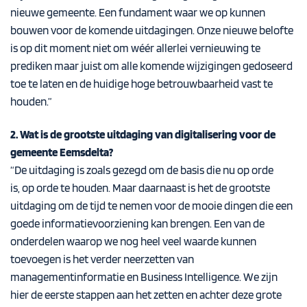
nieuwe gemeente
. Een fundament waar we op kunnen
bouwen voor de komende uitdagingen
.
Onze
nieuwe
belofte
is
op dit moment niet om w
éé
r allerlei vernieuwing te
prediken maar juist om
alle komende wijzigingen
gedoseerd
toe te laten en de huidige hoge betrouwbaarheid vast te
houden
.
”
2. Wat is de grootste uitdaging van digitalisering voor de
gemeente Eemsdelta?
“
De uitdaging is
zoals gezegd om
de basis
die nu op orde
is,
op orde
te
houden
.
Maar daarnaast
is
het
de grootste
uitdaging om de
tijd te nemen voor
de
mooie dingen
die een
goede informatievoorziening kan brengen
.
Een van de
onderdelen waar
op we nog heel veel waarde kunnen
toevoegen is het verder neerzetten van
managementinformatie
en
B
usiness Intelligence.
We zijn
hier de eerste stappen aan het zetten en
achter deze grote