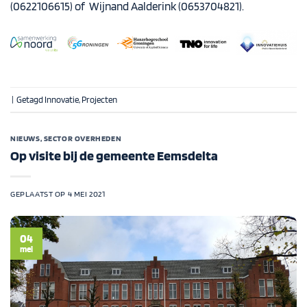
(0622106615) of
Wijnand Aalderink
(0653704821).
|
Getagd
Innovatie
,
Projecten
NIEUWS
,
SECTOR OVERHEDEN
Op visite bij de gemeente Eemsdelta
GEPLAATST OP
4 MEI 2021
04
mei