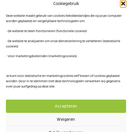
Cookiegebruik
Digital Readiness Scan
Deze website maakt gebruik van cookies (tekstbestandjes die op jouw computer
AI Readiness Scan
worden geplaatst) en vergelijkbare technologieën om:
Traineeship SN Data & AI
• De website te laten functioneren (functionele cookies)
• De website te analyseren om onze dienstverlening te verbeteren (statistische
cookies)
Projecten
• Voor marketingdoeleinden (marketingcookies).
AI Hub Noord Nederland
CLIC-IT
Je kunt voor statistische en marketingcookies zelf kiezen of cookies geplaatst
worden. Door in te stemmen met deze technologieën verwerken wij gegevens
Niemeyer Campus
over jouw surfgedrag op deze site.
Accepteren
Weigeren
Privacy Policy