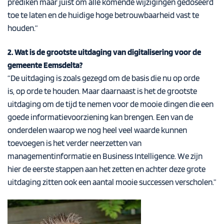
prediken maar juist om
alle komende wijzigingen
gedoseerd
toe te laten en de huidige hoge betrouwbaarheid vast te
houden
.
”
2. Wat is de grootste uitdaging van digitalisering voor de
gemeente Eemsdelta?
“
De uitdaging is
zoals gezegd om
de basis
die nu op orde
is,
op orde
te
houden
.
Maar daarnaast
is
het
de grootste
uitdaging om de
tijd te nemen voor
de
mooie dingen
die een
goede informatievoorziening kan brengen
.
Een van de
onderdelen waar
op we nog heel veel waarde kunnen
toevoegen is het verder neerzetten van
managementinformatie
en
B
usiness Intelligence.
We zijn
hier de eerste stappen aan het zetten en
achter deze grote
uitdaging zitten ook een aantal mooie successen verscholen.”