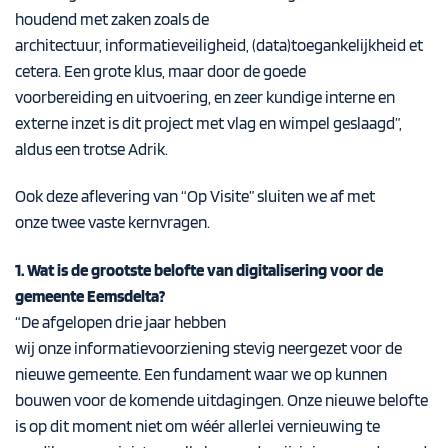
houdend met zaken zoals de
architectuur, informatieveiligheid, (data)toegankelijkheid et
cetera. Een grote klus, maar door de goede
voorbereiding en uitvoering, en zeer kundige interne en
externe inzet is dit project met vlag en wimpel geslaagd”,
aldus een trotse Adrik.
Ook deze aflevering van “Op Visite” sluiten we af met
onze twee vaste kernvragen.
1. Wat is de grootste belofte van digitalisering voor de
gemeente Eemsdelta?
“
De a
fgelopen drie jaar hebben
wij
onze
informatievoorziening
stevig
neergezet
voor de
nieuwe gemeente
. Een fundament waar we op kunnen
bouwen voor de komende uitdagingen
.
Onze
nieuwe
belofte
is
op dit moment niet om w
éé
r allerlei vernieuwing te