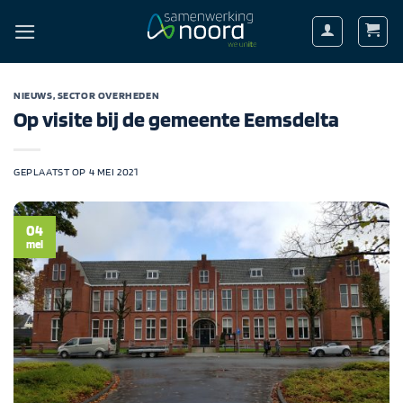
Ga
naar
inhoud
NIEUWS
,
SECTOR OVERHEDEN
Op visite bij de gemeente Eemsdelta
GEPLAATST OP
4 MEI 2021
04
mei