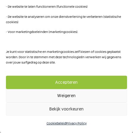
Traineeship SN Data & AI
• De website te laten functioneren (functionele cookies)
• De website te analyseren om onze dienstverlening te verbeteren (statistische
cookies)
Projecten
• Voor marketingdoeleinden (marketingcookies).
AI Hub Noord Nederland
CLIC-IT
Je kunt voor statistische en marketingcookies zelf kiezen of cookies geplaatst
worden. Door in te stemmen met deze technologieën verwerken wij gegevens
Niemeyer Campus
over jouw surfgedrag op deze site.
Accepteren
Weigeren
Privacy Policy
Bekijk voorkeuren
Visa
PayPal
MasterCard
IDeal
Cookiebeleid
Privacy Policy