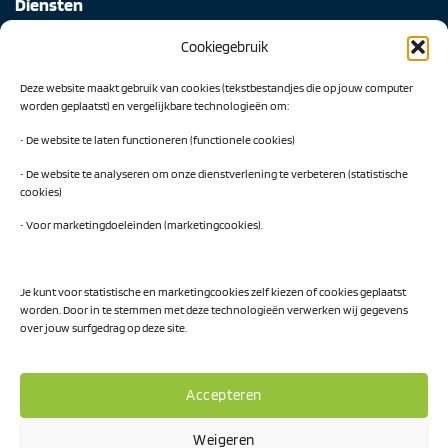
Diensten
Cookiegebruik
Digital Readiness Scan
Deze website maakt gebruik van cookies (tekstbestandjes die op jouw computer
AI Readiness Scan
worden geplaatst) en vergelijkbare technologieën om:
Traineeship SN Data & AI
• De website te laten functioneren (functionele cookies)
• De website te analyseren om onze dienstverlening te verbeteren (statistische
cookies)
Projecten
• Voor marketingdoeleinden (marketingcookies).
AI Hub Noord Nederland
CLIC-IT
Je kunt voor statistische en marketingcookies zelf kiezen of cookies geplaatst
worden. Door in te stemmen met deze technologieën verwerken wij gegevens
Niemeyer Campus
over jouw surfgedrag op deze site.
Accepteren
Weigeren
Privacy Policy