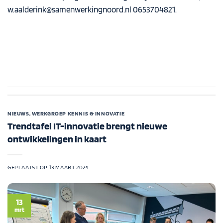
w.aalderink@samenwerkingnoord.nl
0653704821.
NIEUWS
,
WERKGROEP KENNIS & INNOVATIE
Trendtafel IT-innovatie brengt nieuwe
ontwikkelingen in kaart
GEPLAATST OP
13 MAART 2024
13
mrt