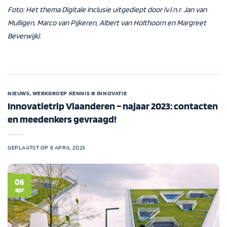
Foto:
Het them
a
Digitale Inclusie uitgediept door (v.l.n.r. Jan van
M
ulligen
, Marco van
Pijkeren
,
Albert van
Holthoorn
en Margreet
Beverwijk).
NIEUWS
,
WERKGROEP KENNIS & INNOVATIE
Innovatietrip Vlaanderen – najaar 2023: contacten
en meedenkers gevraagd!
GEPLAATST OP
6 APRIL 2023
06
apr