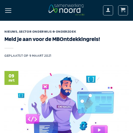
Ga
naar
inhoud
NIEUWS
,
SECTOR ONDERWIJS & ONDERZOEK
Meld je aan voor de MBOntdekkingreis!
GEPLAATST OP
9 MAART 2021
09
mrt