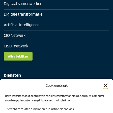
Digitaal samenwerken
Digitale transformatie
Artificial Intelligence
CIO Netwerk
CISO-netwerk
Alles bekijken
Diensten
Cookiegebruik
Digital Readiness Scan
Deze website maakt gebruik van cookies (tekstbestandjes die op jouw computer
AI Readiness Scan
worden geplaatst) en vergelijkbare technologieën om:
Traineeship SN Data & AI
• De website te laten functioneren (functionele cookies)