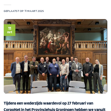
GEPLAATST OP
11 MAART 2025
11
mrt
Tijdens een wederzijds waardevol op 27 februari van
CorpoNet
in het Provinciehuis Groningen hebben we vanuit