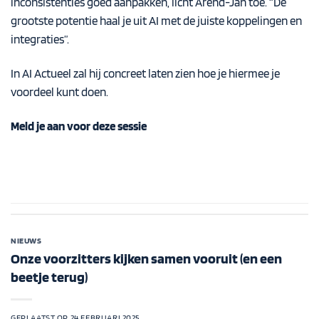
inconsistenties goed aanpakken, licht Arend-Jan toe. “De
grootste potentie haal je uit AI met de juiste koppelingen en
integraties”.
In AI Actueel zal hij concreet laten zien hoe je hiermee je
voordeel kunt doen.
Meld je aan voor deze sessie
NIEUWS
Onze voorzitters kijken samen vooruit (en een
beetje terug)
GEPLAATST OP
24 FEBRUARI 2025