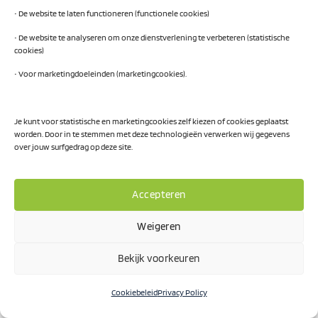
• De website te laten functioneren (functionele cookies)
• De website te analyseren om onze dienstverlening te verbeteren (statistische
cookies)
• Voor marketingdoeleinden (marketingcookies).
Je kunt voor statistische en marketingcookies zelf kiezen of cookies geplaatst
worden. Door in te stemmen met deze technologieën verwerken wij gegevens
over jouw surfgedrag op deze site.
Accepteren
Weigeren
Bekijk voorkeuren
Vier Student Consultants van de faculteit Economie en
Bedrijfskunde gaan Samenwerking Noord helpen om een
Cookiebeleid
Privacy Policy
paar stappen verder te komen bij de toepassing van AI in