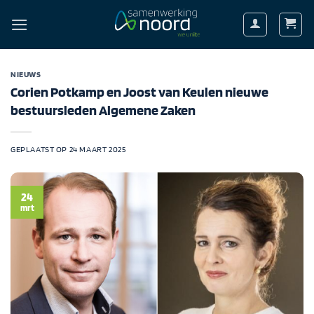
Ga
naar
inhoud
NIEUWS
Corien Potkamp en Joost van Keulen nieuwe
bestuursleden Algemene Zaken
GEPLAATST OP
24 MAART 2025
24
mrt