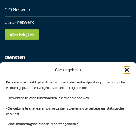
CIO Netwerk
CISO-netwerk
Alles bekijken
Diensten
Cookiegebruik
Digital Readiness Scan
Deze website maakt gebruik van cookies (tekstbestandjes die op jouw computer
AI Readiness Scan
worden geplaatst) en vergelijkbare technologieën om:
Traineeship SN Data & AI
• De website te laten functioneren (functionele cookies)
• De website te analyseren om onze dienstverlening te verbeteren (statistische
cookies)
Projecten
• Voor marketingdoeleinden (marketingcookies).
AI Hub Noord Nederland