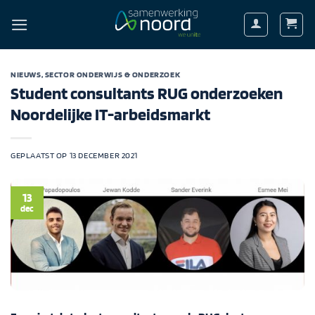
Ga
naar
inhoud
NIEUWS
,
SECTOR ONDERWIJS & ONDERZOEK
Student consultants RUG onderzoeken
Noordelijke IT-arbeidsmarkt
GEPLAATST OP
13 DECEMBER 2021
13
dec