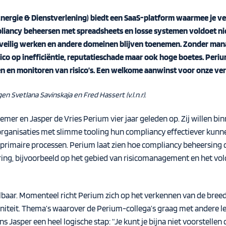
Energie & Dienstverlening) biedt een SaaS-platform waarmee je ve
ancy beheersen met spreadsheets en losse systemen voldoet niet
k veilig werken en andere domeinen blijven toenemen. Zonder ma
isico op inefficiëntie, reputatieschade maar ook hoge boetes. Per
rsen en monitoren van risico’s. Een welkome aanwinst voor onze ve
 Svetlana Savinskaja en Fred Hassert (v.l.n.r).
emer en Jasper de Vries Perium vier jaar geleden op. Zij willen 
organisaties met slimme tooling hun compliancy effectiever kunnen
n primaire processen. Perium laat zien hoe compliancy beheersing d
varing, bijvoorbeeld op het gebied van risicomanagement en het vo
albaar. Momenteel richt Perium zich op het verkennen van de bre
initeit. Thema’s waarover de Perium-collega’s graag met andere
Jasper een heel logische stap: “Je kunt je bijna niet voorstellen d