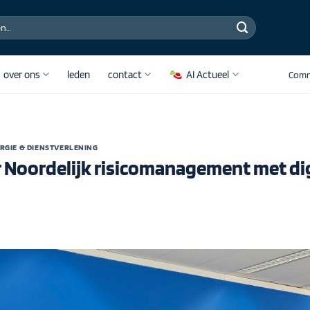
over ons
leden
contact
AI Actueel
Comm
RGIE & DIENSTVERLENING
 Noordelijk risicomanagement met dig