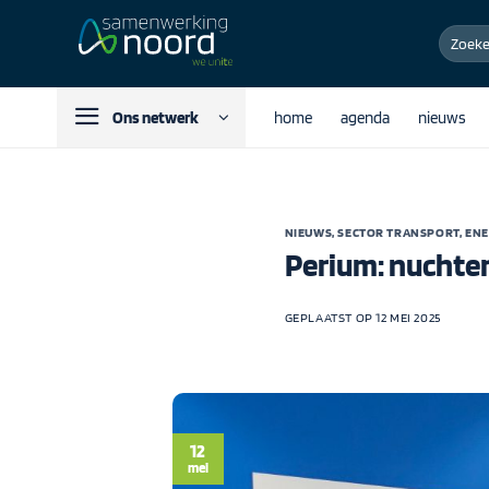
Ga
Zoeken
naar
naar:
inhoud
Ons netwerk
home
agenda
nieuws
NIEUWS
,
SECTOR TRANSPORT, ENE
Perium: nuchter
GEPLAATST OP
12 MEI 2025
12
mei