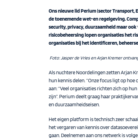
Ons nieuwe lid
Perium
(sector Transport, 
de toenemende wet-en regelgeving. Compli
security, privacy, duurzaamheid maar oo
risicobeheersing lopen organisaties het r
organisaties bij het identificeren, behee
Foto: Jasper de Vries en Arjan Kremer ontvangen
Als nuchtere Noordelingen zetten Arjan Kr
hun kennis delen. “Onze focus ligt op hoe 
aan: “Veel organisaties richten zich op hu
zijn”. Perium deelt graag haar praktijker
en duurzaamheidseisen.
Het eigen platform is technisch zeer scha
het vergaren van kennis over datasoevere
gaan. Deelnemen aan ons netwerk is volgens 