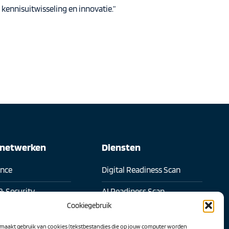
kennisuitwisseling en innovatie.”
snetwerken
Diensten
ence
Digital Readiness Scan
& Security
AI Readiness Scan
Cookiegebruik
l samenwerken
Traineeship SN Data & AI
maakt gebruik van cookies (tekstbestandjes die op jouw computer worden