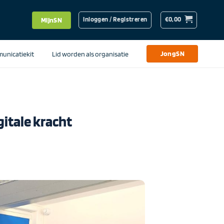
Inloggen / Registreren
€
0,00
MijnSN
unicatiekit
Lid worden als organisatie
JongSN
itale kracht