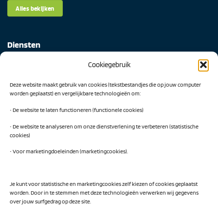
Alles bekijken
Diensten
Cookiegebruik
Digital Readiness Scan
Deze website maakt gebruik van cookies (tekstbestandjes die op jouw computer
AI Readiness Scan
worden geplaatst) en vergelijkbare technologieën om:
Traineeship SN Data & AI
• De website te laten functioneren (functionele cookies)
• De website te analyseren om onze dienstverlening te verbeteren (statistische
cookies)
Projecten
• Voor marketingdoeleinden (marketingcookies).
AI Hub Noord Nederland
CLIC-IT
Je kunt voor statistische en marketingcookies zelf kiezen of cookies geplaatst
worden. Door in te stemmen met deze technologieën verwerken wij gegevens
Niemeyer Campus
over jouw surfgedrag op deze site.