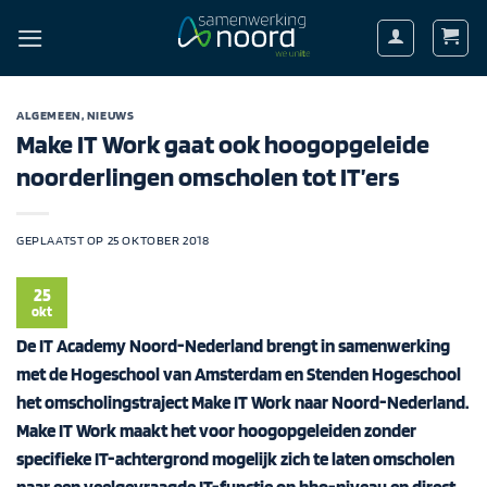
Ga
naar
inhoud
ALGEMEEN
,
NIEUWS
Make IT Work gaat ook hoogopgeleide
noorderlingen omscholen tot IT’ers
GEPLAATST OP
25 OKTOBER 2018
25
okt
De IT Academy Noord-Nederland brengt in samenwerking
met de Hogeschool van Amsterdam en Stenden Hogeschool
het omscholingstraject
Make IT Work
naar Noord-Nederland.
Make IT Work maakt het voor hoogopgeleiden zonder
specifieke IT-achtergrond mogelijk zich te laten omscholen
naar een veelgevraagde IT-functie op hbo-niveau en direct