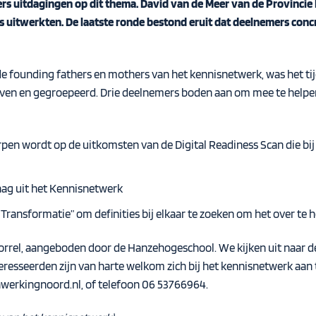
s uitdagingen op dit thema. David van de Meer van de Provincie Dr
es uitwerkten. De laatste ronde bestond eruit dat deelnemers co
de founding fathers en mothers van het kennisnetwerk, was het ti
even en gegroepeerd. Drie deelnemers boden aan om mee te helpen
en wordt op de uitkomsten van de Digital Readiness Scan die bij
aag uit het Kennisnetwerk
 Transformatie” om definities bij elkaar te zoeken om het over te
borrel, aangeboden door de Hanzehogeschool. We kijken uit naar d
resseerden zijn van harte welkom zich bij het kennisnetwerk aan t
nwerkingnoord.nl
, of telefoon 06 53766964.