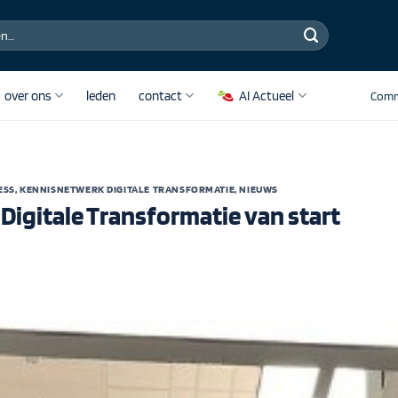
over ons
leden
contact
AI Actueel
Comm
ESS
,
KENNISNETWERK DIGITALE TRANSFORMATIE
,
NIEUWS
igitale Transformatie van start