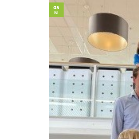
05
jul