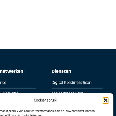
snetwerken
Diensten
ence
Digital Readiness Scan
& Security
AI Readiness Scan
Cookiegebruik
l samenwerken
Traineeship SN Data & AI
maakt gebruik van cookies (tekstbestandjes die op jouw computer worden
 transformatie
 vergelijkbare technologieën om: