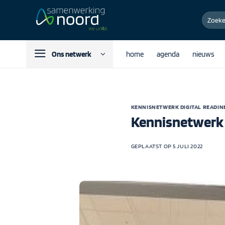
Ga
Zoeken
naar
naar:
inhoud
Ons netwerk
home
agenda
nieuws
KENNISNETWERK DIGITAL READIN
Kennisnetwerk D
GEPLAATST OP
5 JULI 2022