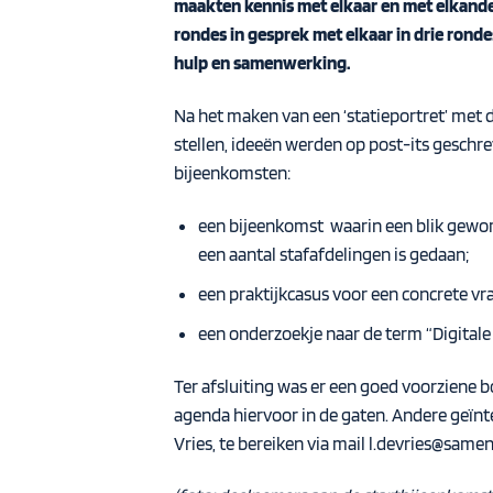
maakten kennis met elkaar en met elkander
rondes in gesprek met elkaar in drie rond
hulp en samenwerking.
Na het maken van een ‘statieportret’ met 
stellen, ideeën werden op post-its geschr
bijeenkomsten:
een bijeenkomst waarin een blik geworp
een aantal stafafdelingen is gedaan;
een praktijkcasus voor een concrete vr
een onderzoekje naar de term “Digitale
Ter afsluiting was er een goed voorziene 
agenda hiervoor in de gaten. Andere geïnte
Vries, te bereiken via mail
l.devries@same