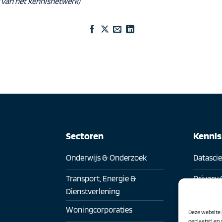
 van het kennisnetwerk)
Sectoren
Kenni
Onderwijs & Onderzoek
Datasci
Transport, Energie &
Privacy 
Dienstverlening
Digitaa
Woningcorporaties
Deze website 
Digitale
geplaatst) en