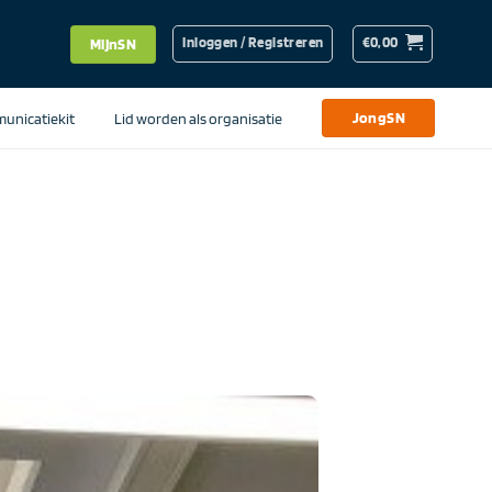
Inloggen / Registreren
€
0,00
MijnSN
unicatiekit
Lid worden als organisatie
JongSN