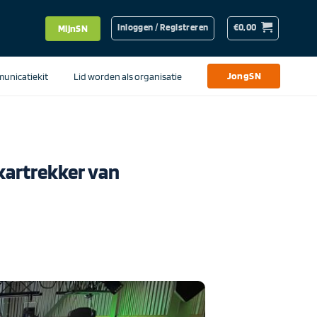
Inloggen / Registreren
€
0,00
MijnSN
unicatiekit
Lid worden als organisatie
JongSN
 kartrekker van