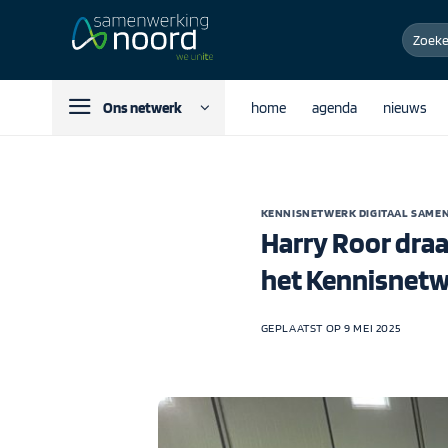
Ga
Zoeken
naar
naar:
inhoud
Ons netwerk
home
agenda
nieuws
KENNISNETWERK DIGITAAL SAM
Harry Roor draa
het Kennisnetw
GEPLAATST OP
9 MEI 2025