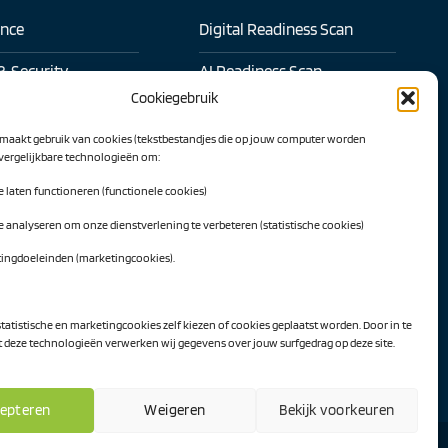
ence
Digital Readiness Scan
& Security
AI Readiness Scan
Cookiegebruik
l samenwerken
Traineeship SN Data & AI
maakt gebruik van cookies (tekstbestandjes die op jouw computer worden
 transformatie
 vergelijkbare technologieën om:
Projecten
te laten functioneren (functionele cookies)
l Intelligence
AI Hub Noord Nederland
te analyseren om onze dienstverlening te verbeteren (statistische cookies)
werk
CLIC-IT
tingdoeleinden (marketingcookies).
twerk
Niemeyer Campus
ekijken
statistische en marketingcookies zelf kiezen of cookies geplaatst worden. Door in te
deze technologieën verwerken wij gegevens over jouw surfgedrag op deze site.
epteren
Weigeren
Bekijk voorkeuren