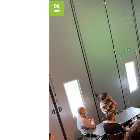
09
mei