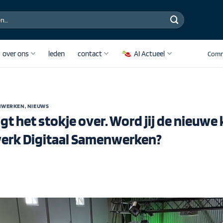
over ons
leden
contact
AI Actueel
Comm
ENWERKEN
,
NIEUWS
gt het stokje over. Word jij de nieuwe
erk Digitaal Samenwerken?