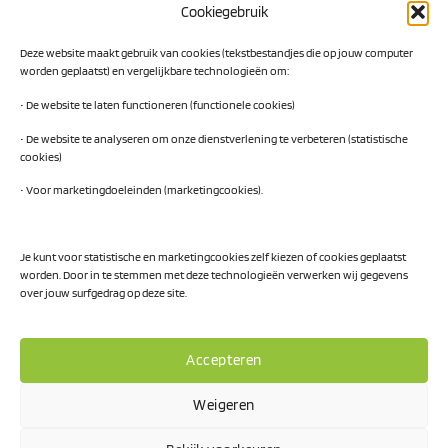
Cookiegebruik
Digital Readiness Scan
Deze website maakt gebruik van cookies (tekstbestandjes die op jouw computer
AI Readiness Scan
worden geplaatst) en vergelijkbare technologieën om:
Traineeship SN Data & AI
• De website te laten functioneren (functionele cookies)
• De website te analyseren om onze dienstverlening te verbeteren (statistische
cookies)
Projecten
• Voor marketingdoeleinden (marketingcookies).
AI Hub Noord Nederland
CLIC-IT
Je kunt voor statistische en marketingcookies zelf kiezen of cookies geplaatst
worden. Door in te stemmen met deze technologieën verwerken wij gegevens
Niemeyer Campus
over jouw surfgedrag op deze site.
Accepteren
Weigeren
Privacy Policy