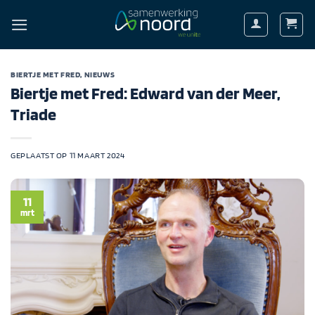
Ga
naar
inhoud
BIERTJE MET FRED
,
NIEUWS
Biertje met Fred: Edward van der Meer,
Triade
GEPLAATST OP
11 MAART 2024
11
mrt