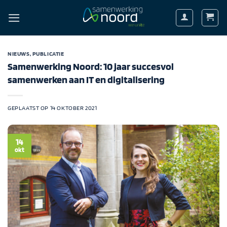
Ga
naar
inhoud
NIEUWS
,
PUBLICATIE
Samenwerking Noord: 10 jaar succesvol
samenwerken aan IT en digitalisering
GEPLAATST OP
14 OKTOBER 2021
14
okt