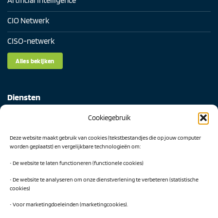
Artificial Intelligence
CIO Netwerk
CISO-netwerk
Alles bekijken
Diensten
Cookiegebruik
Digital Readiness Scan
Deze website maakt gebruik van cookies (tekstbestandjes die op jouw computer
AI Readiness Scan
worden geplaatst) en vergelijkbare technologieën om:
Traineeship SN Data & AI
• De website te laten functioneren (functionele cookies)
• De website te analyseren om onze dienstverlening te verbeteren (statistische
cookies)
Projecten
• Voor marketingdoeleinden (marketingcookies).
AI Hub Noord Nederland