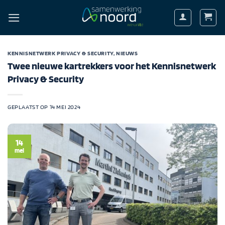
Ga
naar
inhoud
KENNISNETWERK PRIVACY & SECURITY
,
NIEUWS
Twee nieuwe kartrekkers voor het Kennisnetwerk
Privacy & Security
GEPLAATST OP
14 MEI 2024
14
mei