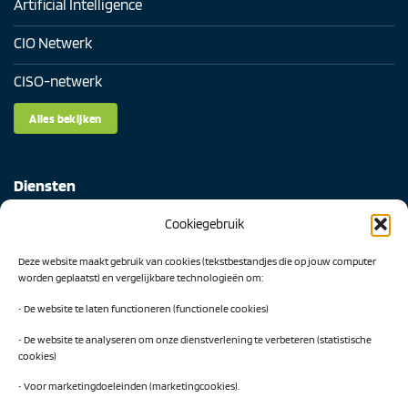
Artificial Intelligence
CIO Netwerk
CISO-netwerk
Alles bekijken
Diensten
Cookiegebruik
Digital Readiness Scan
Deze website maakt gebruik van cookies (tekstbestandjes die op jouw computer
AI Readiness Scan
worden geplaatst) en vergelijkbare technologieën om:
Traineeship SN Data & AI
• De website te laten functioneren (functionele cookies)
• De website te analyseren om onze dienstverlening te verbeteren (statistische
cookies)
Projecten
• Voor marketingdoeleinden (marketingcookies).
AI Hub Noord Nederland