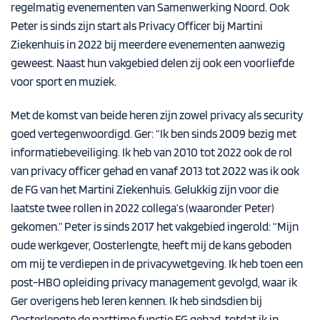
regelmatig evenementen van Samenwerking Noord. Ook
Peter is sinds zijn start als Privacy Officer bij Martini
Ziekenhuis in 2022 bij meerdere evenementen aanwezig
geweest. Naast hun vakgebied delen zij ook een voorliefde
voor sport en muziek.
Met de komst van beide heren zijn zowel privacy als security
goed vertegenwoordigd. Ger: “Ik ben sinds 2009 bezig met
informatiebeveiliging. Ik heb van 2010 tot 2022 ook de rol
van privacy officer gehad en vanaf 2013 tot 2022 was ik ook
de FG van het Martini Ziekenhuis. Gelukkig zijn voor die
laatste twee rollen in 2022 collega’s (waaronder Peter)
gekomen.” Peter is sinds 2017 het vakgebied ingerold: “Mijn
oude werkgever, Oosterlengte, heeft mij de kans geboden
om mij te verdiepen in de privacywetgeving. Ik heb toen een
post-HBO opleiding privacy management gevolgd, waar ik
Ger overigens heb leren kennen. Ik heb sindsdien bij
Oosterlengte de parttime functie FG gehad, totdat ik in