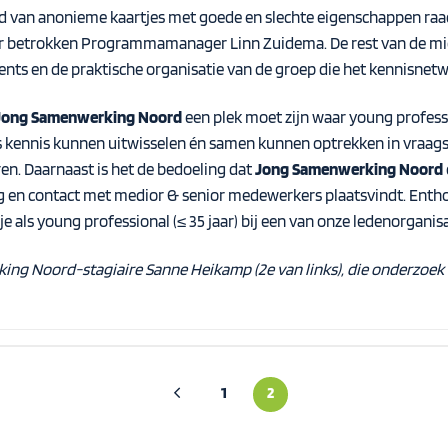
nd van anonieme kaartjes met goede en slechte eigenschappen raa
r betrokken Programmamanager Linn Zuidema. De rest van de midd
ents en de praktische organisatie van de groep die het kennisnet
Jong Samenwerking Noord
een plek moet zijn waar young professi
a’s kennis kunnen uitwisselen én samen kunnen optrekken in vra
en. Daarnaast is het de bedoeling dat
Jong Samenwerking Noord
ng en contact met medior & senior medewerkers plaatsvindt. Ent
 als young professional (≤ 35 jaar) bij een van onze ledenorganis
ing Noord-stagiaire Sanne
Heikamp
(2
e
van links)
, die onderzoek
1
2