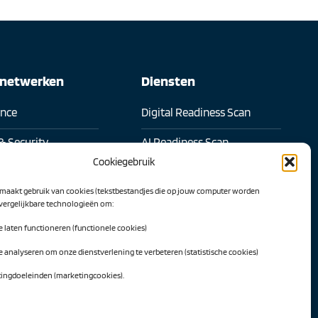
snetwerken
Diensten
ence
Digital Readiness Scan
& Security
AI Readiness Scan
Cookiegebruik
l samenwerken
Traineeship SN Data & AI
maakt gebruik van cookies (tekstbestandjes die op jouw computer worden
 transformatie
 vergelijkbare technologieën om:
Projecten
te laten functioneren (functionele cookies)
l Intelligence
AI Hub Noord Nederland
te analyseren om onze dienstverlening te verbeteren (statistische cookies)
werk
CLIC-IT
tingdoeleinden (marketingcookies).
twerk
Niemeyer Campus