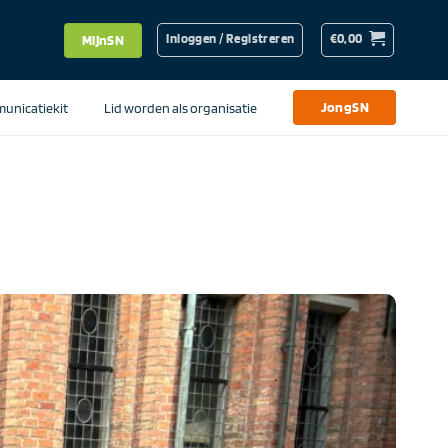
Inloggen / Registreren
€
0,00
MijnSN
unicatiekit
Lid worden als organisatie
JongSN