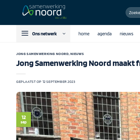
Ga
Zoeken
naar
naar:
inhoud
Ons netwerk
home
agenda
nieuws
JONG SAMENWERKING NOORD
,
NIEUWS
Jong Samenwerking Noord maakt fr
GEPLAATST OP
12 SEPTEMBER 2023
12
sep