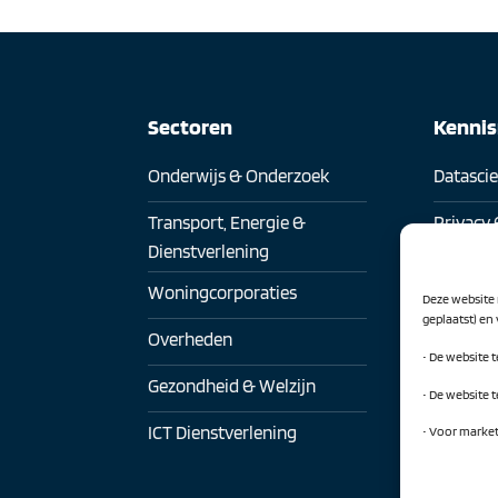
Sectoren
Kenni
Onderwijs & Onderzoek
Datasci
Transport, Energie &
Privacy 
Dienstverlening
Digitaa
Woningcorporaties
Deze website 
Digitale
geplaatst) en
Overheden
• De website 
Artificia
Gezondheid & Welzijn
• De website 
CIO Net
ICT Dienstverlening
• Voor marke
CISO-ne