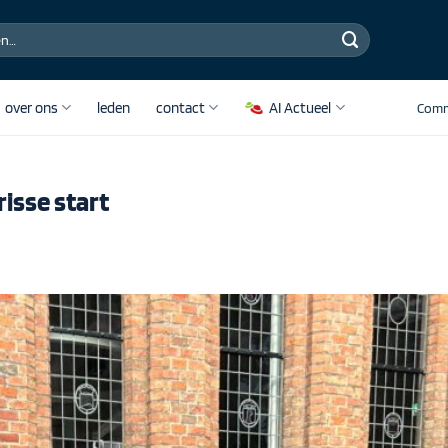
over ons
leden
contact
AI Actueel
Comm
isse start