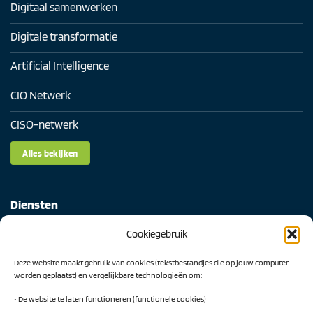
Digitaal samenwerken
Digitale transformatie
Artificial Intelligence
CIO Netwerk
CISO-netwerk
Alles bekijken
Diensten
Cookiegebruik
Digital Readiness Scan
Deze website maakt gebruik van cookies (tekstbestandjes die op jouw computer
AI Readiness Scan
worden geplaatst) en vergelijkbare technologieën om:
Traineeship SN Data & AI
• De website te laten functioneren (functionele cookies)