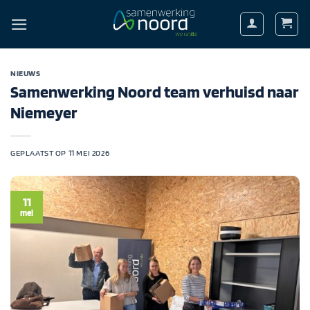
Ga
naar
inhoud
NIEUWS
Samenwerking Noord team verhuisd naar
Niemeyer
GEPLAATST OP
11 MEI 2026
11
mei