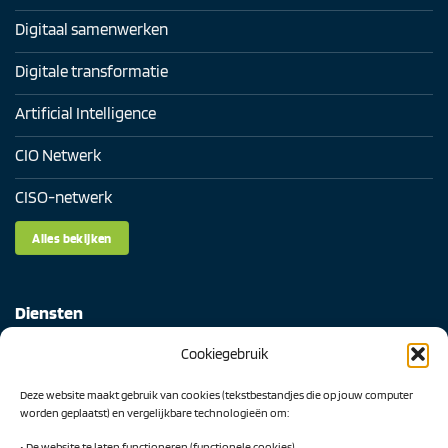
Digitaal samenwerken
Digitale transformatie
Artificial Intelligence
CIO Netwerk
CISO-netwerk
Alles bekijken
Diensten
Cookiegebruik
Digital Readiness Scan
Deze website maakt gebruik van cookies (tekstbestandjes die op jouw computer
AI Readiness Scan
worden geplaatst) en vergelijkbare technologieën om:
Traineeship SN Data & AI
• De website te laten functioneren (functionele cookies)