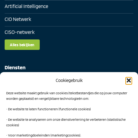
Artificial Intelligence
CIO Netwerk
CISO-netwerk
Alles bekijken
Diensten
Cookiegebruik
Digital Readiness Scan
Deze website maakt gebruik van cookies (tekstbestandjes die op jouw computer
AI Readiness Scan
worden geplaatst) en vergelijkbare technologieën om:
Traineeship SN Data & AI
• De website te laten functioneren (functionele cookies)
• De website te analyseren om onze dienstverlening te verbeteren (statistische
cookies)
Projecten
• Voor marketingdoeleinden (marketingcookies).