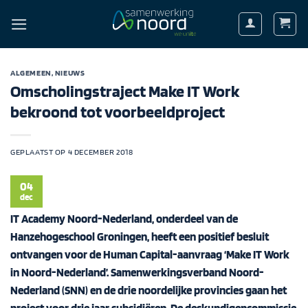
Ga
naar
inhoud
ALGEMEEN
,
NIEUWS
Omscholingstraject Make IT Work
bekroond tot voorbeeldproject
GEPLAATST OP
4 DECEMBER 2018
04
dec
IT Academy Noord-Nederland, onderdeel van de
Hanzehogeschool Groningen, heeft een positief besluit
ontvangen voor de Human Capital-aanvraag ‘Make IT Work
in Noord-Nederland’. Samenwerkingsverband Noord-
Nederland (SNN) en de drie noordelijke provincies gaan het
project voor drie jaar subsidiëren. De deskundigencommissie