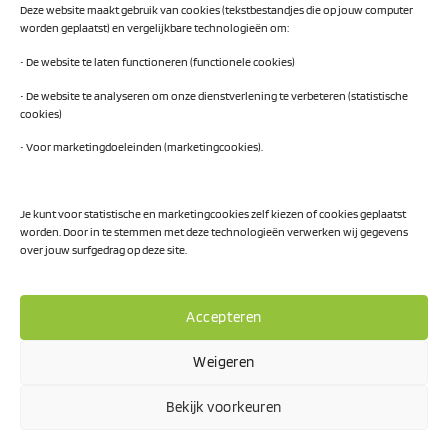
Deze website maakt gebruik van cookies (tekstbestandjes die op jouw computer
AI Readiness Scan
worden geplaatst) en vergelijkbare technologieën om:
Traineeship SN Data & AI
• De website te laten functioneren (functionele cookies)
• De website te analyseren om onze dienstverlening te verbeteren (statistische
cookies)
Projecten
• Voor marketingdoeleinden (marketingcookies).
AI Hub Noord Nederland
CLIC-IT
Je kunt voor statistische en marketingcookies zelf kiezen of cookies geplaatst
worden. Door in te stemmen met deze technologieën verwerken wij gegevens
Niemeyer Campus
over jouw surfgedrag op deze site.
Accepteren
Weigeren
Privacy Policy
Bekijk voorkeuren
Visa
PayPal
MasterCard
IDeal