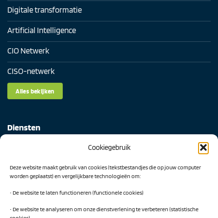
Digitale transformatie
Artificial Intelligence
CIO Netwerk
CISO-netwerk
Alles bekijken
Diensten
Cookiegebruik
Digital Readiness Scan
Deze website maakt gebruik van cookies (tekstbestandjes die op jouw computer
AI Readiness Scan
worden geplaatst) en vergelijkbare technologieën om:
Traineeship SN Data & AI
• De website te laten functioneren (functionele cookies)
• De website te analyseren om onze dienstverlening te verbeteren (statistische
cookies)