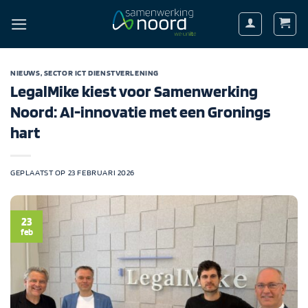
Ga
naar
inhoud
NIEUWS
,
SECTOR ICT DIENSTVERLENING
LegalMike kiest voor Samenwerking
Noord: AI-innovatie met een Gronings
hart
GEPLAATST OP
23 FEBRUARI 2026
23
feb