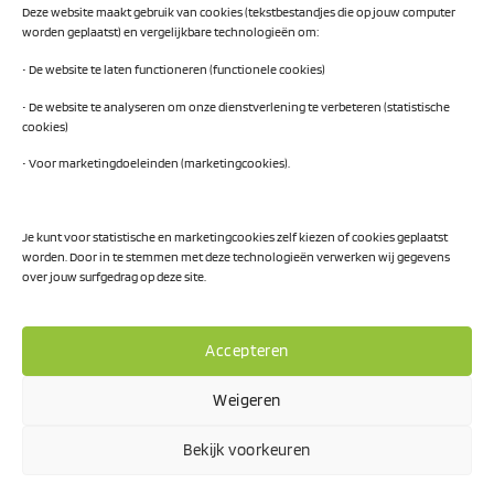
Deze website maakt gebruik van cookies (tekstbestandjes die op jouw computer
AI Readiness Scan
worden geplaatst) en vergelijkbare technologieën om:
Traineeship SN Data & AI
• De website te laten functioneren (functionele cookies)
• De website te analyseren om onze dienstverlening te verbeteren (statistische
cookies)
Projecten
• Voor marketingdoeleinden (marketingcookies).
AI Hub Noord Nederland
CLIC-IT
Je kunt voor statistische en marketingcookies zelf kiezen of cookies geplaatst
worden. Door in te stemmen met deze technologieën verwerken wij gegevens
Niemeyer Campus
over jouw surfgedrag op deze site.
Accepteren
Weigeren
Privacy Policy
Bekijk voorkeuren
Visa
PayPal
MasterCard
IDeal