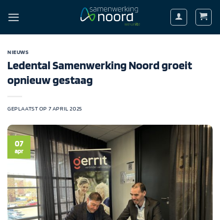
Ga
naar
inhoud
NIEUWS
Ledental Samenwerking Noord groeit
opnieuw gestaag
GEPLAATST OP
7 APRIL 2025
07
apr