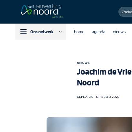
Ga
Zoeken
naar
naar:
inhoud
Ons netwerk
home
agenda
nieuws
NIEUWS
Joachim de Vri
Noord
GEPLAATST OP
8 JULI 2025