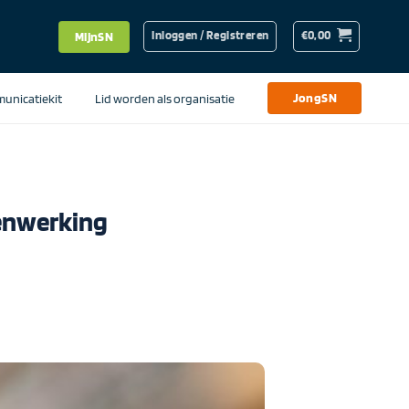
Inloggen / Registreren
€
0,00
MijnSN
unicatiekit
Lid worden als organisatie
JongSN
menwerking