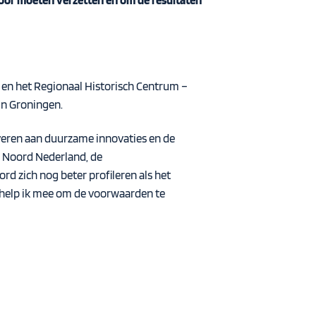
oor moeten verzetten en om de resultaten
 en het Regionaal Historisch Centrum –
 in Groningen.
everen aan duurzame innovaties en de
B Noord Nederland, de
d zich nog beter profileren als het
 help ik mee om de voorwaarden te