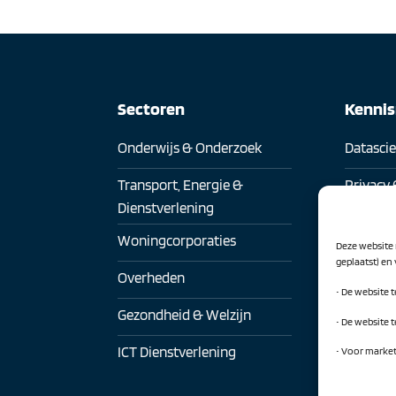
Sectoren
Kenni
Onderwijs & Onderzoek
Datasci
Transport, Energie &
Privacy 
Dienstverlening
Digitaa
Woningcorporaties
Deze website 
Digitale
geplaatst) en
Overheden
• De website 
Artificia
Gezondheid & Welzijn
• De website 
CIO Net
ICT Dienstverlening
• Voor marke
CISO-ne