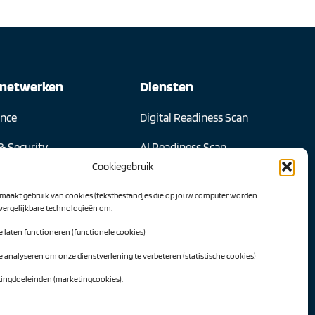
snetwerken
Diensten
ence
Digital Readiness Scan
& Security
AI Readiness Scan
Cookiegebruik
l samenwerken
Traineeship SN Data & AI
maakt gebruik van cookies (tekstbestandjes die op jouw computer worden
 transformatie
 vergelijkbare technologieën om:
Projecten
te laten functioneren (functionele cookies)
l Intelligence
AI Hub Noord Nederland
te analyseren om onze dienstverlening te verbeteren (statistische cookies)
werk
CLIC-IT
tingdoeleinden (marketingcookies).
twerk
Niemeyer Campus