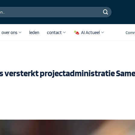
over ons
leden
contact
AI Actueel
Comm
es versterkt projectadministratie Sa