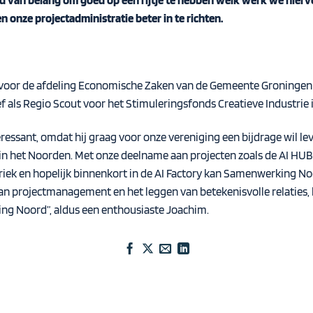
d van belang om goed op een rijtje te hebben welk werk we hierv
n onze projectadministratie beter in te richten.
e voor de afdeling Economische Zaken van de Gemeente Groningen
ef als Regio Scout voor het Stimuleringsfonds Creatieve Industrie
eressant, omdat hij graag voor onze vereniging een bijdrage wil l
 in het Noorden. Met onze deelname aan projecten zoals de AI HU
k en hopelijk binnenkort in de AI Factory kan Samenwerking Noor
aan projectmanagement en het leggen van betekenisvolle relaties,
ng Noord”, aldus een enthousiaste Joachim.