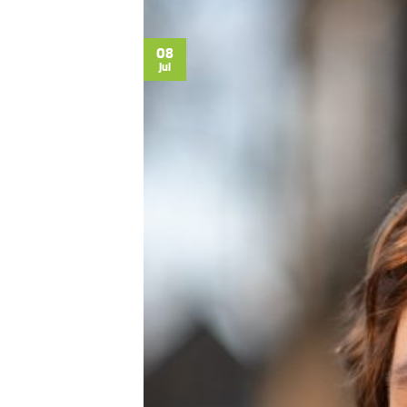
08
jul