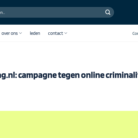
over ons
leden
contact
Co
.nl: campagne tegen online criminali