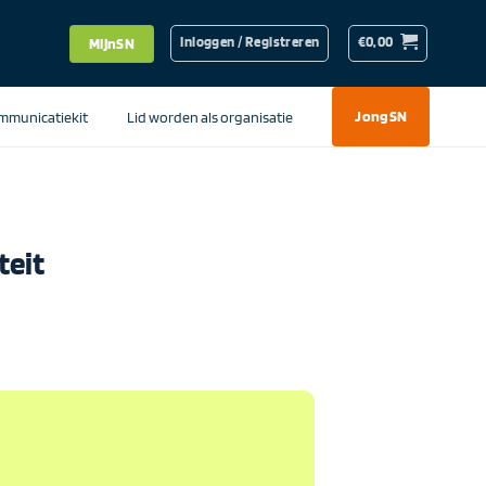
Inloggen / Registreren
€
0,00
MijnSN
mmunicatiekit
Lid worden als organisatie
JongSN
teit