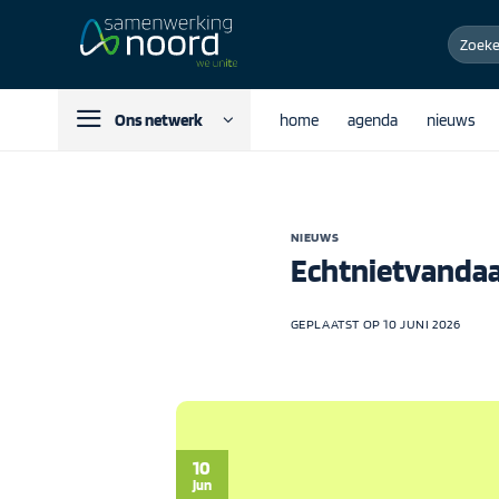
Ga
Zoeken
naar
naar:
inhoud
Ons netwerk
home
agenda
nieuws
NIEUWS
Echtnietvandaag
GEPLAATST OP
10 JUNI 2026
10
jun