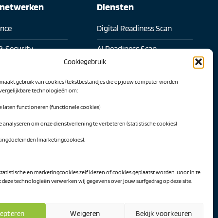
snetwerken
Diensten
ence
Digital Readiness Scan
& Security
AI Readiness Scan
Cookiegebruik
l samenwerken
Traineeship SN Data & AI
maakt gebruik van cookies (tekstbestandjes die op jouw computer worden
 transformatie
 vergelijkbare technologieën om:
Projecten
te laten functioneren (functionele cookies)
l Intelligence
AI Hub Noord Nederland
te analyseren om onze dienstverlening te verbeteren (statistische cookies)
werk
CLIC-IT
tingdoeleinden (marketingcookies).
twerk
Niemeyer Campus
ekijken
statistische en marketingcookies zelf kiezen of cookies geplaatst worden. Door in te
deze technologieën verwerken wij gegevens over jouw surfgedrag op deze site.
epteren
Weigeren
Bekijk voorkeuren