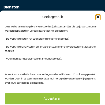
Diensten
Cookiegebruik
Digital Readiness Scan
Deze website maakt gebruik van cookies (tekstbestandjes die op jouw computer
AI Readiness Scan
worden geplaatst) en vergelijkbare technologieën om:
Traineeship SN Data & AI
• De website te laten functioneren (functionele cookies)
• De website te analyseren om onze dienstverlening te verbeteren (statistische
cookies)
Projecten
• Voor marketingdoeleinden (marketingcookies).
AI Hub Noord Nederland
CLIC-IT
Je kunt voor statistische en marketingcookies zelf kiezen of cookies geplaatst
worden. Door in te stemmen met deze technologieën verwerken wij gegevens
Niemeyer Campus
over jouw surfgedrag op deze site.
Accepteren