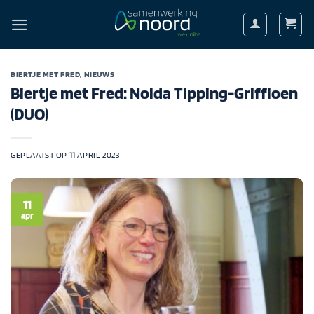
Ga
naar
inhoud
BIERTJE MET FRED
,
NIEUWS
Biertje met Fred: Nolda Tipping-Griffioen
(DUO)
GEPLAATST OP
11 APRIL 2023
11
apr