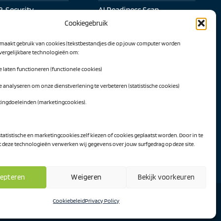
& Security
AI Readiness Scan
Cookiegebruik
l samenwerken
Traineeship SN Data & AI
maakt gebruik van cookies (tekstbestandjes die op jouw computer worden
 transformatie
 vergelijkbare technologieën om:
Projecten
te laten functioneren (functionele cookies)
l Intelligence
AI Hub Noord Nederland
te analyseren om onze dienstverlening te verbeteren (statistische cookies)
werk
CLIC-IT
tingdoeleinden (marketingcookies).
twerk
Niemeyer Campus
ekijken
statistische en marketingcookies zelf kiezen of cookies geplaatst worden. Door in te
deze technologieën verwerken wij gegevens over jouw surfgedrag op deze site.
epteren
Weigeren
Bekijk voorkeuren
Cookiebeleid
Privacy Policy
Visa
PayPal
MasterCard
IDeal