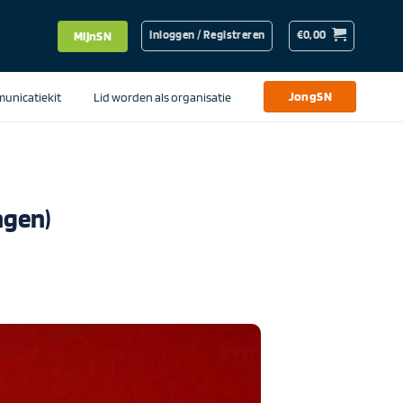
Inloggen / Registreren
€
0,00
MijnSN
unicatiekit
Lid worden als organisatie
JongSN
ngen)