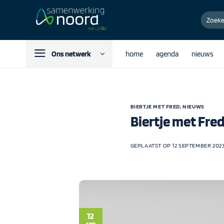
Ga
Zoeken
naar
naar:
inhoud
Ons netwerk
home
agenda
nieuws
BIERTJE MET FRED
,
NIEUWS
Biertje met Fr
GEPLAATST OP
12 SEPTEMBER 202
12
sep