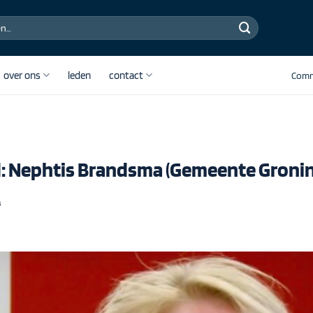
over ons
leden
contact
Comm
ed: Nephtis Brandsma (Gemeente Groni
3