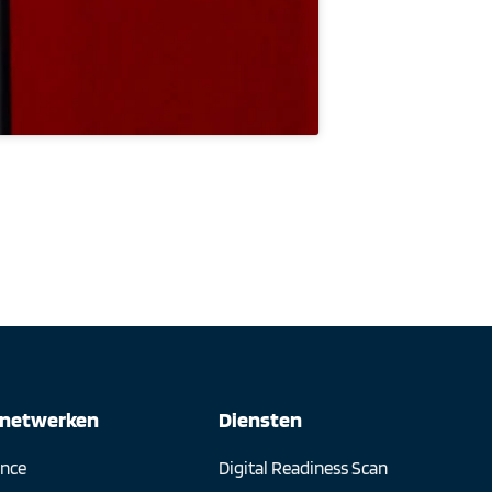
snetwerken
Diensten
ence
Digital Readiness Scan