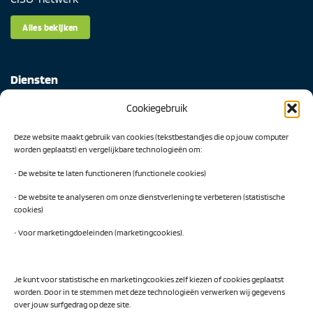
Alles bekijken
Diensten
Cookiegebruik
Digital Readiness Scan
Deze website maakt gebruik van cookies (tekstbestandjes die op jouw computer
AI Readiness Scan
worden geplaatst) en vergelijkbare technologieën om:
Traineeship SN Data & AI
• De website te laten functioneren (functionele cookies)
• De website te analyseren om onze dienstverlening te verbeteren (statistische
cookies)
Projecten
• Voor marketingdoeleinden (marketingcookies).
AI Hub Noord Nederland
CLIC-IT
Je kunt voor statistische en marketingcookies zelf kiezen of cookies geplaatst
worden. Door in te stemmen met deze technologieën verwerken wij gegevens
Niemeyer Campus
over jouw surfgedrag op deze site.