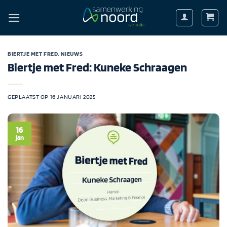
Ga
naar
inhoud
BIERTJE MET FRED
,
NIEUWS
Biertje met Fred: Kuneke Schraagen
GEPLAATST OP
16 JANUARI 2025
16
jan