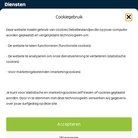
Diensten
Cookiegebruik
Digital Readiness Scan
Deze website maakt gebruik van cookies (tekstbestandjes die op jouw computer
AI Readiness Scan
worden geplaatst) en vergelijkbare technologieën om:
Traineeship SN Data & AI
• De website te laten functioneren (functionele cookies)
• De website te analyseren om onze dienstverlening te verbeteren (statistische
cookies)
Projecten
• Voor marketingdoeleinden (marketingcookies).
AI Hub Noord Nederland
CLIC-IT
Je kunt voor statistische en marketingcookies zelf kiezen of cookies geplaatst
worden. Door in te stemmen met deze technologieën verwerken wij gegevens
Niemeyer Campus
over jouw surfgedrag op deze site.
Accepteren