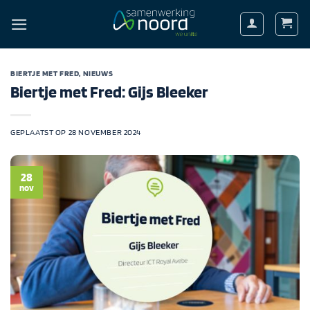
Ga
naar
inhoud
BIERTJE MET FRED
,
NIEUWS
Biertje met Fred: Gijs Bleeker
GEPLAATST OP
28 NOVEMBER 2024
28
nov