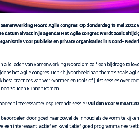
kse Samenwerking Noord Agile congres! Op donderdag 19 mei 2022 v
ze datum alvast in je agenda! Het Agile congres wordt zoals altij
nisatie voor publieke en private organisaties in Noord- Nederla
an alle leden van Samenwerking Noord om zelf een bijdrage te le
tijdens het Agile congres. Denk bijvoorbeeld aan thema’s zoals Agi
ok best practices van werkvormen en tools of juist sessies over co
n bod zouden kunnen komen.
voor een interessante/inspirerende sessie?
Vul dan voor 9 maart 202
l beoordelen door goed naar zowel de inhoud als de vorm te kijken
een interessant, actief en kwalitatief goed programma neerzetten 