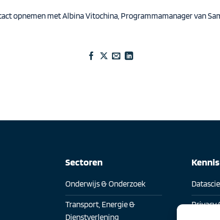
ontact opnemen met
Albina Vitochina
, Programmamanager van Same
Sectoren
Kenni
Onderwijs & Onderzoek
Datasci
Transport, Energie &
Privacy 
Dienstverlening