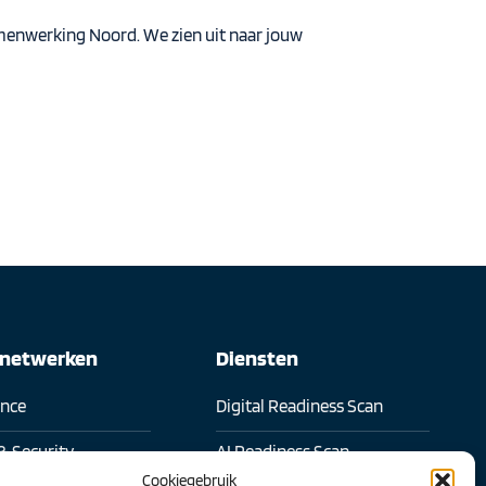
nwerking Noord. We zien uit naar jouw
snetwerken
Diensten
ence
Digital Readiness Scan
& Security
AI Readiness Scan
Cookiegebruik