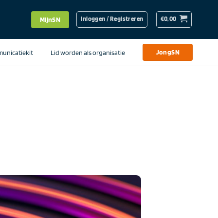
Inloggen / Registreren
€
0,00
MijnSN
unicatiekit
Lid worden als organisatie
JongSN