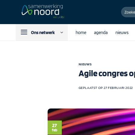
Ga
Zoeken
naar
naar:
inhoud
Ons netwerk
home
agenda
nieuws
NIEUWS
Agile congres op
GEPLAATST OP
27 FEBRUARI 2022
27
feb