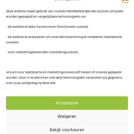
Digital Readiness Scan
Deze website maakt gebruik van cookies (tekstbestandjes die op jouw computer
AI Readiness Scan
worden geplaatst) en vergelijkbare technologieën om:
Traineeship SN Data & AI
• De website te laten functioneren (functionele cookies)
• De website te analyseren om onze dienstverlening te verbeteren (statistische
cookies)
Projecten
• Voor marketingdoeleinden (marketingcookies).
AI Hub Noord Nederland
CLIC-IT
Je kunt voor statistische en marketingcookies zelf kiezen of cookies geplaatst
worden. Door in te stemmen met deze technologieën verwerken wij gegevens
Niemeyer Campus
over jouw surfgedrag op deze site.
Accepteren
Weigeren
Privacy Policy
Bekijk voorkeuren