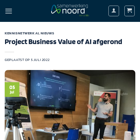
Ga
naar
inhoud
KENNISNETWERK AI
,
NIEUWS
Project Business Value of AI afgerond
GEPLAATST OP
5 JULI 2022
05
jul