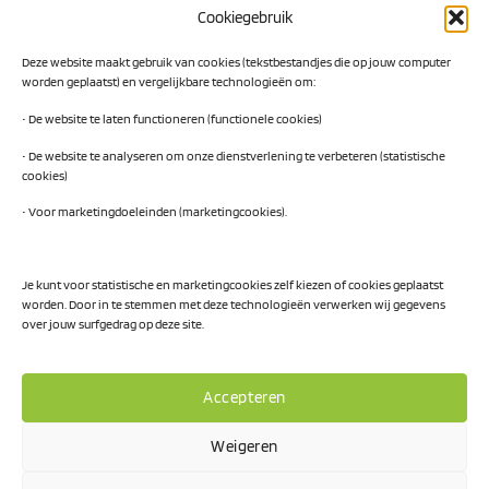
Cookiegebruik
Digital Readiness Scan
Deze website maakt gebruik van cookies (tekstbestandjes die op jouw computer
AI Readiness Scan
worden geplaatst) en vergelijkbare technologieën om:
Traineeship SN Data & AI
• De website te laten functioneren (functionele cookies)
• De website te analyseren om onze dienstverlening te verbeteren (statistische
cookies)
Projecten
• Voor marketingdoeleinden (marketingcookies).
AI Hub Noord Nederland
CLIC-IT
Je kunt voor statistische en marketingcookies zelf kiezen of cookies geplaatst
worden. Door in te stemmen met deze technologieën verwerken wij gegevens
Niemeyer Campus
over jouw surfgedrag op deze site.
Accepteren
Weigeren
Privacy Policy