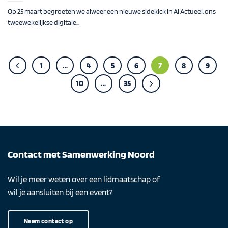
Op 25 maart begroeten we alweer een nieuwe sidekick in AI Actueel, ons
tweewekelijkse digitale...
1
…
4
5
6
7
8
9
10
…
35
Contact met Samenwerking Noord
Wil je meer weten over een lidmaatschap of
wil je aansluiten bij een event?
Neem contact op