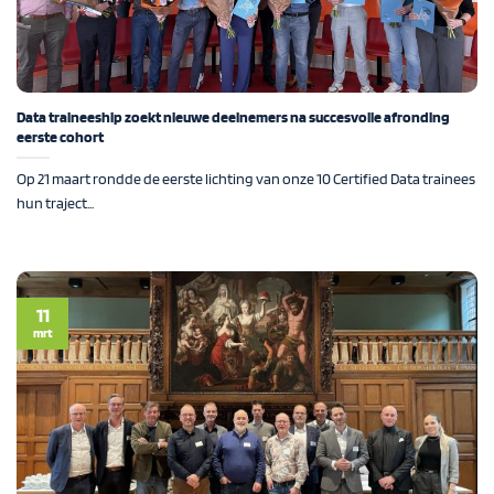
Data traineeship zoekt nieuwe deelnemers na succesvolle afronding
eerste cohort
Op 21 maart rondde de eerste lichting van onze 10 Certified Data trainees
hun traject...
11
mrt