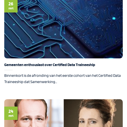
26
mrt
Gemeenten enthousiast over Certified Data Traineeship
Binnenkort is de afronding van het eerste cohort van het Certified Data
Traineeship dat Samenwerking...
24
mrt