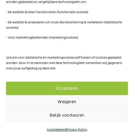
worden geplaatst) en vergelijkbare technologieën om:
Traineeship SN Data & AI
• De website te laten functioneren (functionele cookies)
• De website te analyseren om onze dienstverlening te verbeteren (statistische
cookies)
Projecten
• Voor marketingdoeleinden (marketingcookies).
AI Hub Noord Nederland
CLIC-IT
Je kunt voor statistische en marketingcookies zelf kiezen of cookies geplaatst
worden. Door in te stemmen met deze technologieën verwerken wij gegevens
Niemeyer Campus
over jouw surfgedrag op deze site.
Accepteren
Weigeren
Privacy Policy
Bekijk voorkeuren
Visa
PayPal
MasterCard
IDeal
Cookiebeleid
Privacy Policy