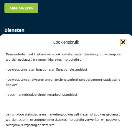
Alles bekijken
Diensten
Cookiegebruik
Digital Readiness Scan
Deze website maakt gebruik van cookies (tekstbestandjes die op jouw computer
AI Readiness Scan
worden geplaatst) en vergelijkbare technologieën om:
Traineeship SN Data & AI
• De website te laten functioneren (functionele cookies)
• De website te analyseren om onze dienstverlening te verbeteren (statistische
cookies)
Projecten
• Voor marketingdoeleinden (marketingcookies).
AI Hub Noord Nederland
CLIC-IT
Je kunt voor statistische en marketingcookies zelf kiezen of cookies geplaatst
worden. Door in te stemmen met deze technologieën verwerken wij gegevens
Niemeyer Campus
over jouw surfgedrag op deze site.