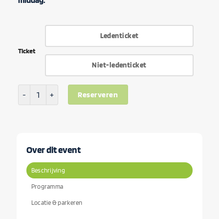
middag.
Ledenticket
Ticket
Niet-ledenticket
Werken richting een datagedreven toekomst aantal
Reserveren
Over dit event
Beschrijving
Programma
Locatie & parkeren