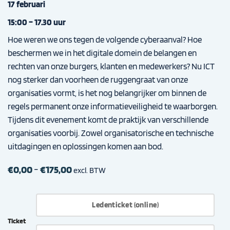
17 februari
15:00 – 17.30 uur
Hoe weren we ons tegen de volgende cyberaanval? Hoe
beschermen we in het digitale domein de belangen en
rechten van onze burgers, klanten en medewerkers?
Nu ICT
nog sterker dan voorheen de ruggengraat van onze
organisaties vormt, is het nog belangrijker om binnen de
regels permanent onze informatieveiligheid te waarborgen.
Tijdens dit eve
neme
nt komt de praktijk van verschillende
organisaties voorbij. Zowel organisatorische en technische
uitdagingen en oplossingen komen aan bod.
Prijsklasse:
€
0,00
-
€
175,00
excl. BTW
€0,00
tot
€175,00
Ledenticket (online)
Ticket