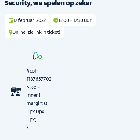
Security, we spelen op zeker
17 februari 2022
15:00 - 17:30 uur
Online (zie link in ticket)
#col-
1187657702
> .col-
inner {
margin: 0
0px 0px
0px;
}