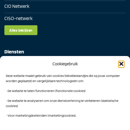
CIO Netwerk
CISO-netwerk
Alles bekijken
Diensten
Cookiegebruik
Digital Readiness Scan
Deze website maakt gebruik van cookies (tekstbestandjes die op jouw computer
AI Readiness Scan
worden geplaatst) en vergelijkbare technologieën om:
Traineeship SN Data & AI
• De website te laten functioneren (functionele cookies)
• De website te analyseren om onze dienstverlening te verbeteren (statistische
cookies)
Projecten
• Voor marketingdoeleinden (marketingcookies).
AI Hub Noord Nederland