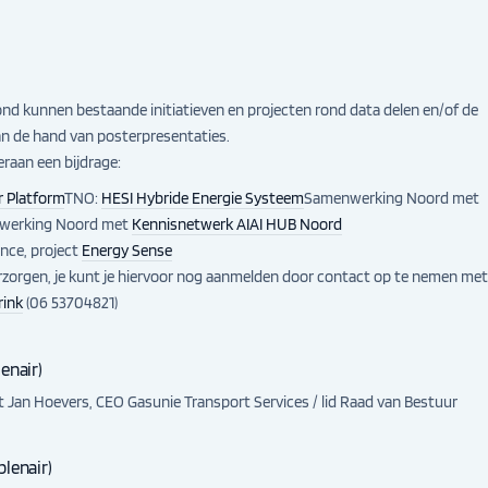
d kunnen bestaande initiatieven en projecten rond data delen en/of de
an de hand van posterpresentaties.
eraan een bijdrage:
r Platform
TNO:
HESI Hybride Energie Systeem
Samenwerking Noord met
werking Noord met
Kennisnetwerk AI
AI HUB Noord
nce, project
Energy Sense
erzorgen, je kunt je hiervoor nog aanmelden door contact op te nemen me
rink
(06 53704821)
enair)
t Jan Hoevers, CEO Gasunie Transport Services / lid Raad van Bestuur
plenair)