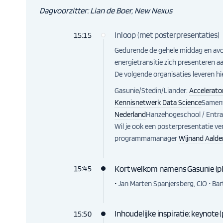
Dagvoorzitter: Lian de Boer, New Nexus
Inloop
(met posterpresentaties)
15:15
Gedurende de gehele middag en avon
energietransitie zich presenteren a
De volgende organisaties leveren hi
Gasunie/Stedin/Liander:
Accelerato
Kennisnetwerk Data Science
Samen
Nederland
Hanzehogeschool / Entra
Wil je ook een posterpresentatie v
programmamanager
Wijnand Aalde
Kort welkom namens Gasunie (pl
15:45
•
Jan Marten Spanjersberg, CIO • Bar
Inhoudelijke inspiratie: keynote (
15:50