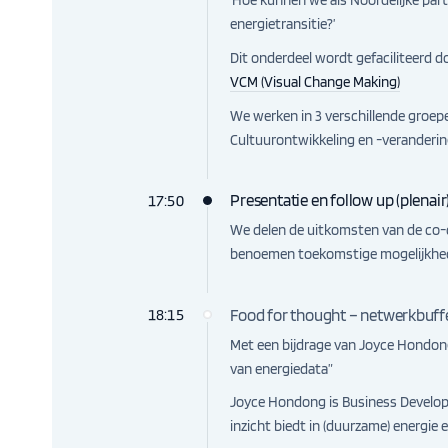
‘Hoe kunnen we als Noordelijke par
energietransitie?’
Dit onderdeel wordt gefaciliteerd 
VCM (Visual Change Making)
We werken in 3 verschillende groep
Cultuurontwikkeling en -veranderi
Presentatie en follow up (plenair
17:50
We delen de uitkomsten van de co-
benoemen toekomstige mogelijkhe
Food for thought – netwerkbuff
18:15
Met een bijdrage van Joyce Hondong 
van energiedata”
Joyce Hondong is Business Develop
inzicht biedt in (duurzame) energie