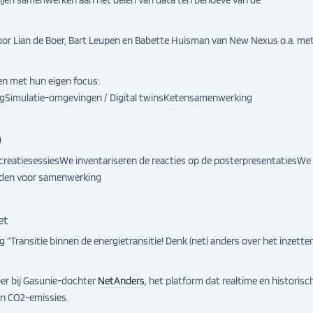
tijen samenwerken aan het delen van data ten behoeve van de
door Lian de Boer, Bart Leupen en Babette Huisman van New Nexus o.a. me
en met hun eigen focus:
ngSimulatie-omgevingen / Digital twinsKetensamenwerking
)
creatiesessiesWe inventariseren de reacties op de posterpresentatiesWe
den voor samenwerking
et
“Transitie binnen de energietransitie! Denk (net) anders over het inzette
er bij Gasunie-dochter
NetAnders
, het platform dat realtime en historisc
 en CO2-emissies.