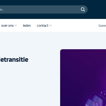
over ons
leden
contact
Comm
etransitie