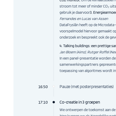
stroom tot meer of minder CO₂ uitst
gebruik je daarvoor
3. Energiearmoed
Fernandes en Lucas van Assen
DataFryslân heeft op de Microdata
voorspelmodel hiervoor gemaakt op b
onderzoek en bespreekt ook de gevo
4. Talking buildings: een prettig
Jan Bloem (Aimz), Rutger Roffel (N
In een panel-presentatie worden de 
samenwerkingspartners gepresentee
toepassing van algoritmes wordt i
Pauze (met posterpresentaties)
16:50
Co-creatie in 3 groepen
17:10
We ontwerpen de toekomst aan de h