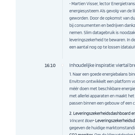
• Martien Visser, lector Energietr
energiesysteem Als gevolg van de li
geworden. Door de opkomst van duur
bij consumenten en bedrijven dankzij
nemen. Slim datagebruik is noodzak
leveringszekerheid te bewaren. In d
een aantal nog op te lossen (data)u
Inhoudelijke inspiratie: viertal b
16:10
1. Naar een goede energiebalans b
Envitron ontwikkelt een platform v
méér doen met beschikbare energie 
met allerlei apparaten en maakt het
passen binnen een gebouw of een 
2. Leveringszekerheidsdashboard e
Vincent Boer
• Leveringszekerheids
gegeven de huidige marktomstandigh
CO2 monitor
, Om de klimaatdoelen 