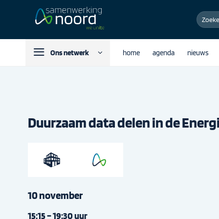
Ga
Zoeken
naar
naar:
inhoud
Ons netwerk
home
agenda
nieuws
Duurzaam data delen in de Energi
10 november
15:15 – 19:30 uur