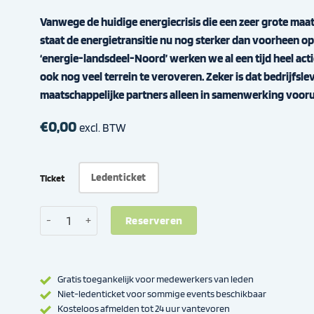
Vanwege de huidige energiecrisis die een zeer grote maat
staat de energietransitie nu nog sterker dan voorheen o
‘energie-landsdeel-Noord’ werken we al een tijd heel actie
ook nog veel terrein te veroveren. Zeker is dat bedrijfsl
maatschappelijke partners alleen in samenwerking voor
€
0,00
excl. BTW
Ledenticket
Ticket
Duurzaam data delen in de Energietransitie aantal
Reserveren
Gratis toegankelijk voor medewerkers van leden
Niet-ledenticket voor sommige events beschikbaar
Kosteloos afmelden tot 24 uur vantevoren