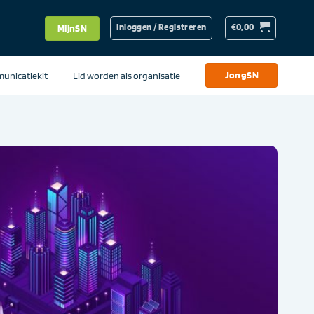
Inloggen / Registreren
€
0,00
MijnSN
unicatiekit
Lid worden als organisatie
JongSN