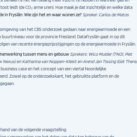
oot leidt (de CO₂ arme uren). Hoe maak je dat inzichtelijk en welke data
e in Fryslân: Wie zijn het en waar wonen ze?
Spreker: Carlos de Matos
-omgeving van het CBS onderzoek gedaan naar energiearmoede en een
uurtniveau voor de provincie Friesland. DataFryslân gaat in op dit
lgen van recente energieprijsstijgingen op de energiearmoede in Fryslân.
e samenwerking tussen mens en gebouw
Sprekers: Wico Mulder (TNO), Piet
ew Nexus) en Katharina van Noppen-Kleist en Arend Jan Tissing (Get There
business case en het concept van een viertal Noordelijke
rd. Zowel op de onderzoekskant, het gebruikte platform en de
ngegaan.
and van de volgende vraagstelling: