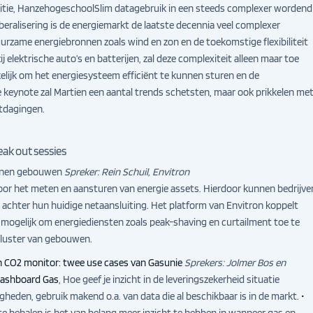
ansitie, HanzehogeschoolSlim datagebruik in een steeds complexer wordend
beralisering is de energiemarkt de laatste decennia veel complexer
zame energiebronnen zoals wind en zon en de toekomstige flexibiliteit
 elektrische auto’s en batterijen, zal deze complexiteit alleen maar toe
elijk om het energiesysteem efficiënt te kunnen sturen en de
e keynote zal Martien een aantal trends schetsten, maar ook prikkelen me
itdagingen.
reak out sessies
innen gebouwen
Spreker: Rein Schuil, Envitron
oor het meten en aansturen van energie assets. Hierdoor kunnen bedrijve
achter hun huidige netaansluiting. Het platform van Envitron koppelt
 mogelijk om energiediensten zoals peak-shaving en curtailment toe te
cluster van gebouwen.
n CO2 monitor: twee use cases van Gasunie
Sprekers: Jolmer Bos en
dashboard Gas
, Hoe geef je inzicht in de leveringszekerheid situatie
eden, gebruik makend o.a. van data die al beschikbaar is in de markt.
•
te behalen is het van belang meer inzicht te hebben in wanneer gas en