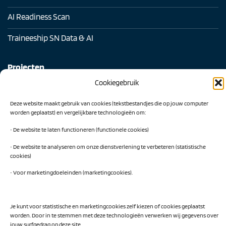
AI Readiness Scan
Traineeship SN Data & AI
Projecten
Cookiegebruik
AI Hub Noord Nederland
Deze website maakt gebruik van cookies (tekstbestandjes die op jouw computer
CLIC-IT
worden geplaatst) en vergelijkbare technologieën om:
Niemeyer Campus
• De website te laten functioneren (functionele cookies)
• De website te analyseren om onze dienstverlening te verbeteren (statistische
cookies)
• Voor marketingdoeleinden (marketingcookies).
Privacy Policy
Je kunt voor statistische en marketingcookies zelf kiezen of cookies geplaatst
worden. Door in te stemmen met deze technologieën verwerken wij gegevens over
Visa
PayPal
MasterCard
IDeal
jouw surfgedrag op deze site.