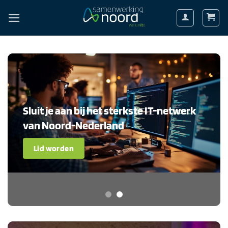
Ga
naar
inhoud
Sluit je aan bij het sterkste IT-netwerk
van Noord-Nederland
Lid worden