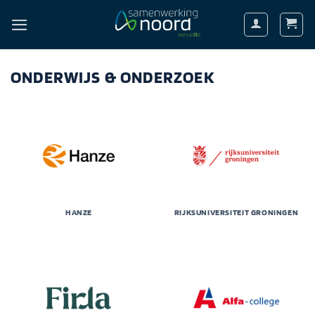
Ga
naar
inhoud
ONDERWIJS & ONDERZOEK
HANZE
RIJKSUNIVERSITEIT GRONINGEN