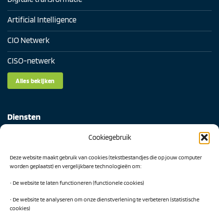
Artificial Intelligence
CIO Netwerk
CISO-netwerk
Alles bekijken
Diensten
Cookiegebruik
Digital Readiness Scan
Deze website maakt gebruik van cookies (tekstbestandjes die op jouw computer
AI Readiness Scan
worden geplaatst) en vergelijkbare technologieën om:
Traineeship SN Data & AI
• De website te laten functioneren (functionele cookies)
• De website te analyseren om onze dienstverlening te verbeteren (statistische
cookies)
Projecten