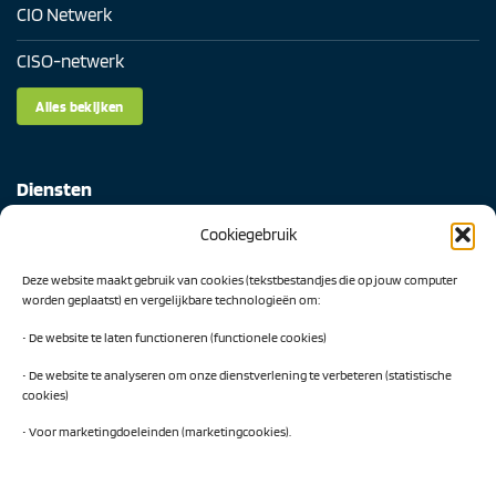
CIO Netwerk
CISO-netwerk
Alles bekijken
Diensten
Cookiegebruik
Digital Readiness Scan
Deze website maakt gebruik van cookies (tekstbestandjes die op jouw computer
AI Readiness Scan
worden geplaatst) en vergelijkbare technologieën om:
Traineeship SN Data & AI
• De website te laten functioneren (functionele cookies)
• De website te analyseren om onze dienstverlening te verbeteren (statistische
cookies)
Projecten
• Voor marketingdoeleinden (marketingcookies).
AI Hub Noord Nederland
CLIC-IT