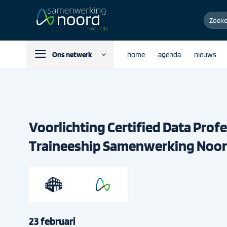
Ga
Zoeken
naar
naar:
inhoud
Ons netwerk
home
agenda
nieuws
Voorlichting Certified Data Prof
Traineeship Samenwerking Noo
23 februari