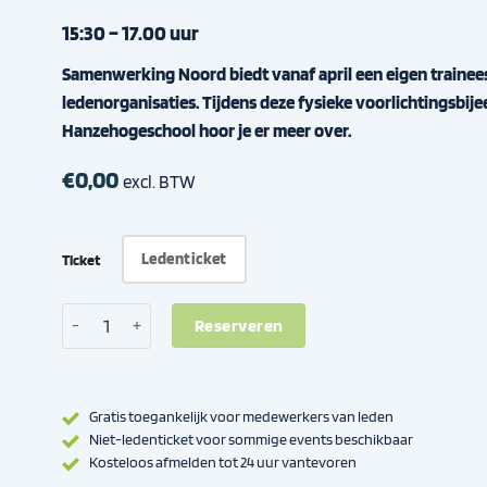
15:30 – 17.00 uur
Samenwerking Noord biedt vanaf april een eigen traine
ledenorganisaties. Tijdens deze fysieke voorlichtingsbije
Hanzehogeschool hoor je er meer over.
€
0,00
excl. BTW
Ledenticket
Ticket
Voorlichting Certified Data Professional Traineeship Samenwer
Reserveren
Gratis toegankelijk voor medewerkers van leden
Niet-ledenticket voor sommige events beschikbaar
Kosteloos afmelden tot 24 uur vantevoren