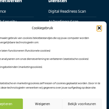
snetwerken
Diensten
ence
Digital Readiness Scan
& Security
AI Readiness Scan
Cookiegebruik
l samenwerken
Traineeship SN Data & AI
maakt gebruik van cookies (tekstbestandjes die op jouw computer worden
 transformatie
 vergelijkbare technologieën om:
Projecten
te laten functioneren (functionele cookies)
l Intelligence
AI Hub Noord Nederland
te analyseren om onze dienstverlening te verbeteren (statistische cookies)
werk
CLIC-IT
tingdoeleinden (marketingcookies).
twerk
Niemeyer Campus
ekijken
statistische en marketingcookies zelf kiezen of cookies geplaatst worden. Door in te
deze technologieën verwerken wij gegevens over jouw surfgedrag op deze site.
epteren
Weigeren
Bekijk voorkeuren