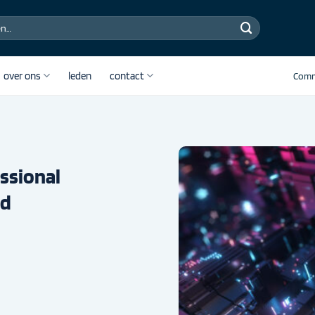
over ons
leden
contact
Comm
essional
rd