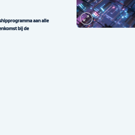
eshipprogramma aan alle
enkomst bij de
king Noord aantal