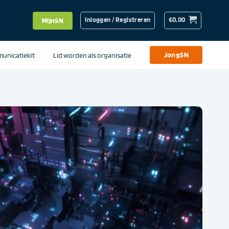
Inloggen / Registreren
€
0,00
MijnSN
unicatiekit
Lid worden als organisatie
JongSN